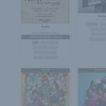
Kiefe
キーフ
アメリカ
エレ
Kiefer
ジャズ・フュ
キーファー
Live at Blue Note Tokyo
インストルメ
2026年11月1日(日)～3日(火)
ヒップホップ 
日本
エレクトロニク
ジャズ・フュージョン
インストルメンタル
ヒップホップ / ラップ
ライブ
アーティ