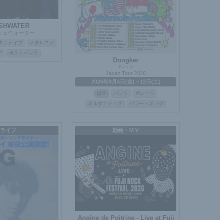
SHWATER
シュウォーター
タナティブ
メタルコア
ア
ポストパンク
Dongker
ドンケル
Japan Tour 2026
2026年9月4日(金)～12日(土)
日本
パンク
ガレージ
オルタナティブ
パワー・ポップ
ライブ
動画・ＭＶ
Angine de Poitrine - Live at Fuji