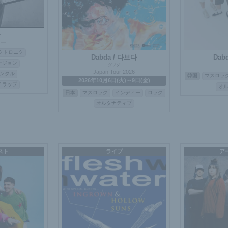
r
ァー
クトロニク
Dabda / 다브다
Dab
ージョン
ダブダ
Japan Tour 2026
ンタル
韓国
マスロッ
2026年10月6日(火)～9日(金)
/ ラップ
オ
日本
マスロック
インディー
ロック
オルタナティブ
スト
ライブ
ア