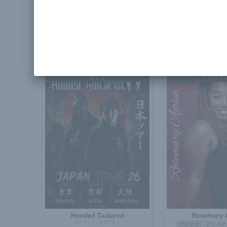
ザ・レイター・
アメリカ
ポ
Mundo Libre
オルタナティブ
ハー
スペイン
ヒップホップ / ラップ
ラテン
ファンク
ソウル
ライブ
アーティ
Hooded Guitarist
Rosemary 
フーデッド・ギタリスト
アメリカ
クリスチ