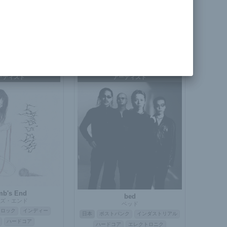
hiko Aoba
ガーソングライター
Hryou
ター
アコースティック
インドネシア
AI / バーチャル
オルタナティブ
ロック / ポップ
日本語ボーカル
ーティスト
アーティスト
mb's End
bed
ズ・エンド
ベッド
トロック
インディー
日本
ポストパンク
インダストリアル
ハードコア
ハードコア
エレクトロニク