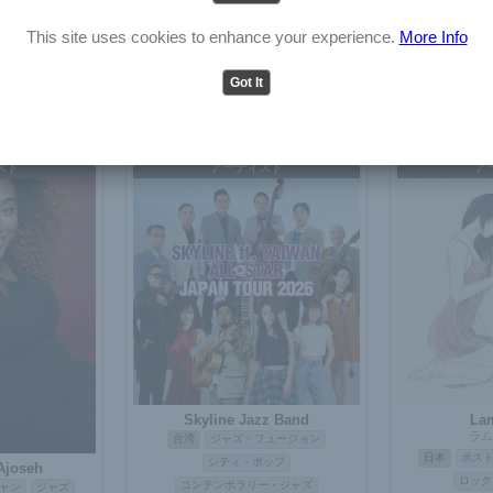
ザ・ベター
Ic
English
Japanese
日本
シン
ストロック
This site uses cookies to enhance your experience.
More Info
ボサノバ
ギ
ドコア
パンク
Don ali The Masthaz
日本
J-POP
RnB
Got It
スト
アーティスト
ア
Skyline Jazz Band
La
ラム
台湾
ジャズ・フュージョン
日本
ポス
シティ・ポップ
Ajoseh
ロック
コンテンポラリー・ジャズ
ャン
ジャズ