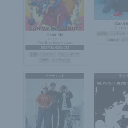
Good K
グッドキ
カナダ
インディー
Good Kid
グッドキッド
ポッ
J-ROCK
First-Ever Show in Japan
2026年11月26日(木)
日本
インディー
パワー・ポップ
ポップパンク
J-POP
アーティスト
ライ