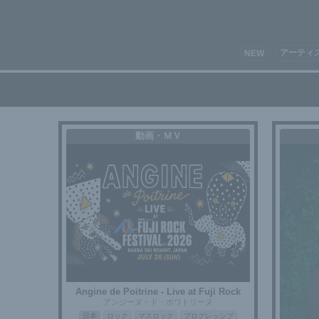
アーティ
NEW
動画・ＭＶ
Angine de Poitrine - Live at Fuji Rock
アンジーヌ・ド・ポワトリーヌ
日本
ロック
マスロック
プログレッシブ