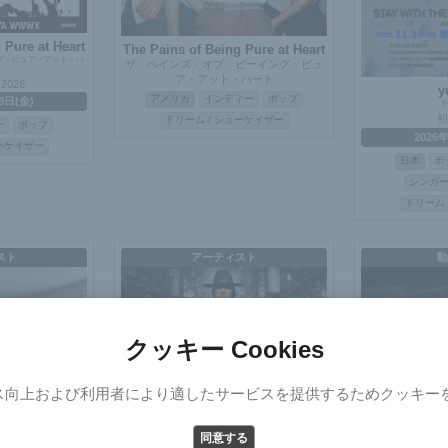
 Pure at Heart
The Pains of Being Pure at Heart
グ・ピュア・アット・ハ
ザ・ペインズ・オブ・ビーイング・ピュ
ア・アット・ハート
 2026
y
アメリカ
インディー
ポップ
3日(金)
ヤ
初
ドリーム / シューゲイザー
ー
ポップ
2026
ューゲイザー
日本
ポ
シンガ
ドリーム 
スト
アーティスト
動
クッキー Cookies
ス向上および利用者により適したサービスを提供するためクッキー
Select Version
e Better
さよ
同意する