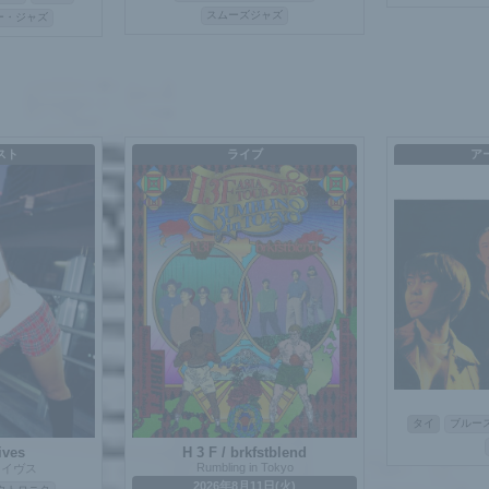
スムーズジャズ
ー・ジャズ
スト
ライブ
ア
タイ
ブルー
ives
H 3 F / brkfstblend
Rumbling in Tokyo
カイヴス
2026年8月11日(火)