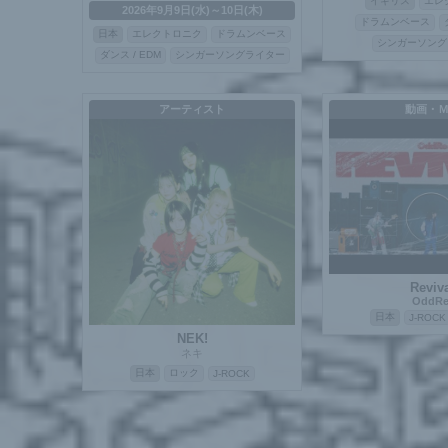
イギリス
エレ
2026年9月9日(水)～10日(木)
ドラムンベース
日本
エレクトロニク
ドラムンベース
シンガーソング
ダンス / EDM
シンガーソングライター
アーティスト
動画・
Reviv
OddRe
日本
J-ROCK
NEK!
ネキ
日本
ロック
J-ROCK