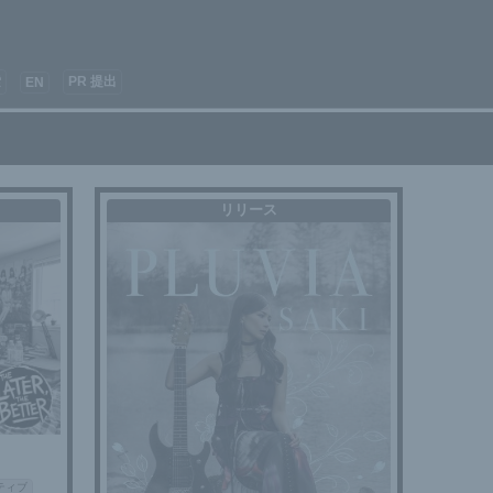
索
PR 提出
EN
リリース
ティブ