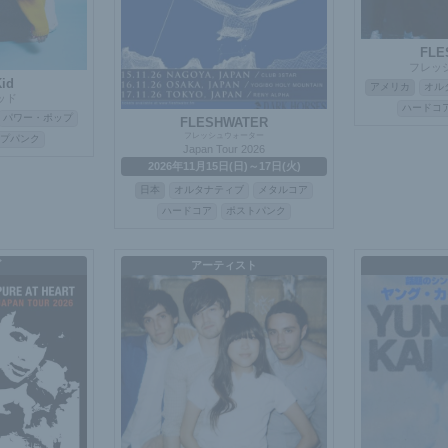
FLE
フレッ
id
アメリカ
オル
ッド
ハードコ
パワー・ポップ
FLESHWATER
フレッシュウォーター
プパンク
Japan Tour 2026
2026年11月15日(日)～17日(火)
日本
オルタナティブ
メタルコア
ハードコア
ポストパンク
ブ
アーティスト