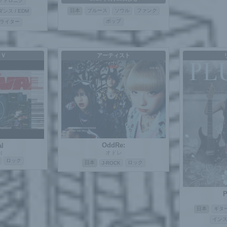
クトロニク
日本
ブルース
ソウル
ファンク
ダンス / EDM
ポップ
ライター
ＭＶ
アーティスト
OddRe:
al
:
オドレ
ロック
日本
ロック
J-ROCK
P
日本
ギタ
イン