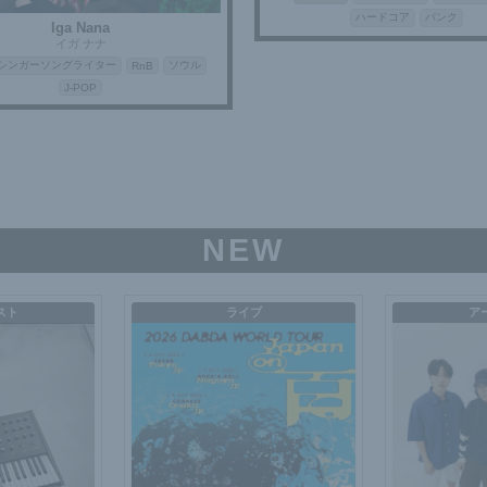
ハードコア
パンク
Iga Nana
イガ ナナ
シンガーソングライター
ソウル
RnB
J-POP
NEW
スト
ライブ
ア