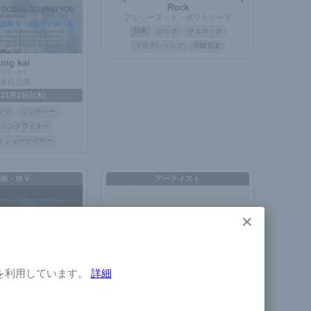
Rock
アンジーヌ・ド・ポワトリーヌ
日本
ロック
マスロック
プログレッシブ
実験音楽
ung kai
ング・カイ
来日公演
年11月19日(木)
ップ
インディー
ーソングライター
/ シューゲイザー
画・ＭＶ
アーティスト
×
×
を利用しています。
詳細
ならペンギン