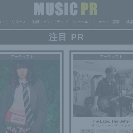
スト
リリース
動画・ＭＶ
ライブ
レーベル
ニュース・記事
検
注目 PR
アーティスト
アーティスト
The Later, The Better
ザ・レイター・ザ・ベター
アメリカ
ポストロック
オルタナ