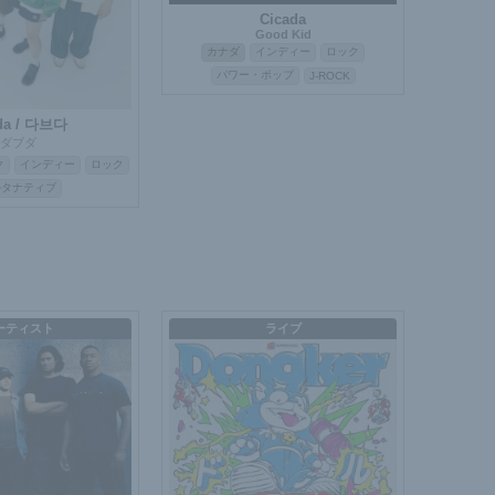
Cicada
Good Kid
カナダ
インディー
ロック
パワー・ポップ
J-ROCK
da / 다브다
ダブダ
ク
インディー
ロック
ルタナティブ
ーティスト
ライブ