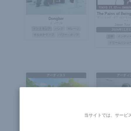
The Pains of Being
ザ・ペインズ・オブ・ビーイン
Dongker
ート
ドンケル
Japan Tour
インドネシア
パンク
ガレージ
2026年11月1
オルタナティブ
パワー・ポップ
日本
インディ
ドリーム / シ
アーティスト
アーティ
当サイトでは、サービ
The Later, Th