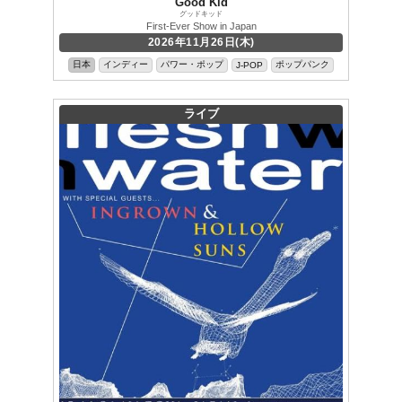
Good Kid
グッドキッド
First-Ever Show in Japan
2026年11月26日(木)
日本
インディー
パワー・ポップ
ポップパンク
J-POP
ライブ