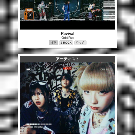
Revival
OddRe:
日本
ロック
J-ROCK
アーティスト