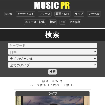
アーティスト
リリース
動画・ＭＶ
ライブ
レーベル
NEW
ニュース・記事
検索
PR 提出
EN
検索
検索
該当：375 件
ページ番号 1 / 総ページ数 19
ライブ