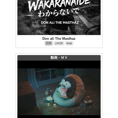
Don ali The Masthaz
日本
J-POP
RnB
動画・ＭＶ