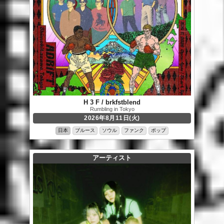
H 3 F / brkfstblend
Rumbling in Tokyo
2026年8月11日(火)
日本
ブルース
ソウル
ファンク
ポップ
アーティスト