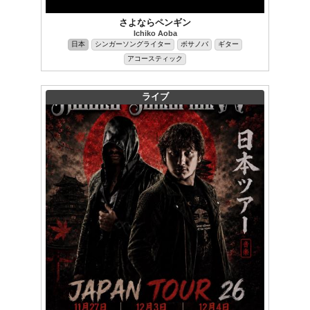
さよならペンギン
Ichiko Aoba
日本
シンガーソングライター
ボサノバ
ギター
アコースティック
ライブ