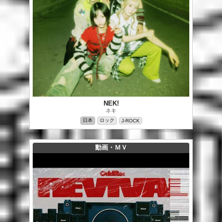
NEK!
ネキ
日本
ロック
J-ROCK
動画・ＭＶ