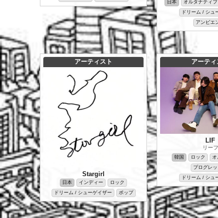
日本
オルタナティブ
ドリーム / シ
アンビエ
アーティスト
アーティ
LIF
リー
韓国
ロック
オ
プログレッ
Stargirl
ドリーム / シ
日本
インディー
ロック
ドリーム / シューゲイザー
ポップ