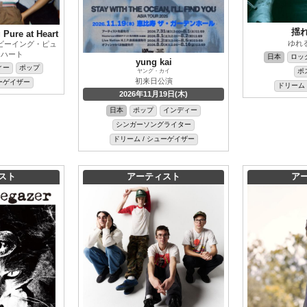
揺
 Pure at Heart
ゆれ
ビーイング・ピュ
・ハート
日本
ロッ
yung kai
ィー
ポップ
ポ
ヤング・カイ
初来日公演
ューゲイザー
ドリーム 
2026年11月19日(木)
日本
ポップ
インディー
シンガーソングライター
ドリーム / シューゲイザー
スト
アーティスト
ア