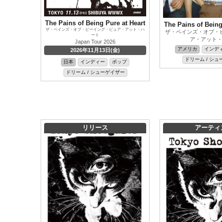
The Pains of Being Pure at Heart
The Pains of Being
ザ・ペインズ・オブ・ビーイング・ピュア・アット・ハ
ザ・ペインズ・オブ・
ート
ア・アット
Japan Tour 2026
アメリカ
インデ
2026年11月13日(金)
ドリーム / シ
日本
インディー
ポップ
ドリーム / シューゲイザー
リリース
アーティ