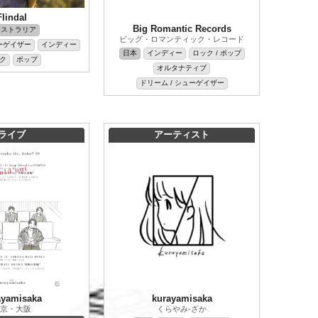
Flindal
Big Romantic Records
ーストラリア
ビッグ・ロマンティック・レコード
ューゲイザー
インディー
日本
インディー
ロック / ポップ
ク
ポップ
オルタナティブ
ドリーム / シューゲイザー
ライブ
アーティスト
ayamisaka
kurayamisaka
京・大阪
くらやみ-ざか