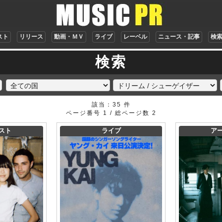
スト
リリース
動画・ＭＶ
ライブ
レーベル
ニュース・記事
検
検索
該当：35 件
ページ番号 1 / 総ページ数 2
スト
ライブ
ア