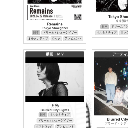
Tokyo Sho
東京酒
Remains
日本
ドリーム /
Tokyo Shoegazer
オルタナティブ
ロッ
日本
ドリーム / シューゲイザー
オルタナティブ
ロック
アンビエント
動画・ＭＶ
アーティ
月光
Blurred City Lights
日本
オルタナティブ
Blurred City
ドリーム / シューゲイザー
ブラード・シテ
ポストロック
アンビエント