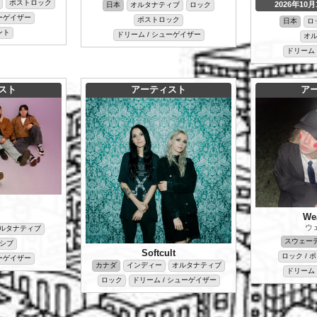
ポストロック
2026年10月
日本
オルタナティブ
ロック
ューゲイザー
ポストロック
日本
ロ
ント
ドリーム / シューゲイザー
オ
ドリーム 
スト
アーティスト
ア
フ
We
ウ
ルタナティブ
スウェー
シブ
Softcult
ロック / 
ューゲイザー
カナダ
インディー
オルタナティブ
ドリーム 
ロック
ドリーム / シューゲイザー