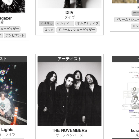
DIIV
オ
ダイヴ
egazer
ドリーム / シ
吐座
アメリカ
インディー
オルタナティブ
ロッ
 シューゲイザー
ロック
ドリーム / シューゲイザー
ク
アンビエント
スト
アーティスト
 Lights
THE NOVEMBERS
kur
ィ・ライツ
ザ・ノベンバーズ
東