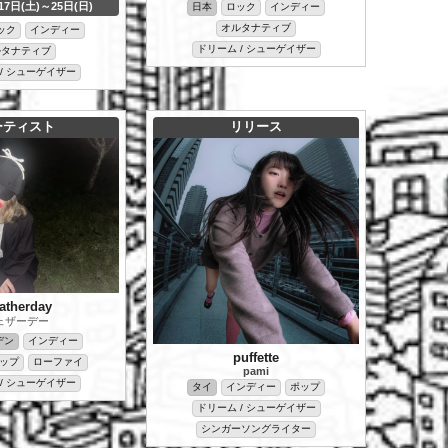
17日(土)～25日(日)
日本
ロック
インディー
オルタナティブ
ック
インディー
ドリーム / シューゲイザー
ルタナティブ
/ シューゲイザー
ーティスト
リリース
atherday
ェザーデー
デン
インディー
puffette
ポップ
ローファイ
pami
/ シューゲイザー
タイ
インディー
ポップ
ドリーム / シューゲイザー
シンガーソングライター