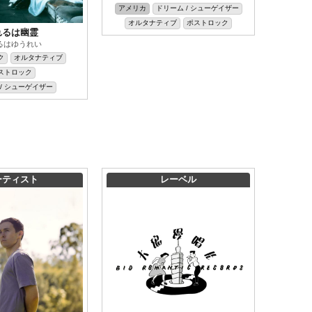
アメリカ
ドリーム / シューゲイザー
オルタナティブ
ポストロック
れるは幽霊
るはゆうれい
ク
オルタナティブ
ストロック
/ シューゲイザー
ーティスト
レーベル