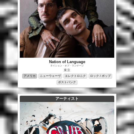
Nation of Language
ネイション・オブ・ランゲージ
東京
アメリカ
ニューウェーヴ
エレクトロニク
ロック / ポップ
ポストパンク
アーティスト