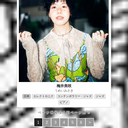
梅井美咲
うめいみさき
日本
エレクトロニク
コンテンポラリー・ジャズ
ジャズ
ピアノ
ページ番号 1 / 総ページ数 6
1
2
3
4
5
6
>