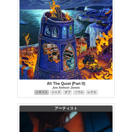
All The Quiet (Part II)
Joe Armon-Jones
イギリス
ジャズ
ダブ
ソウル
レゲエ
アーティスト