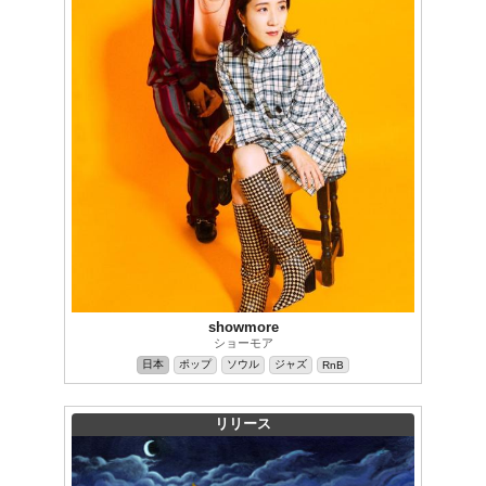
showmore
ショーモア
日本
ポップ
ソウル
ジャズ
RnB
リリース