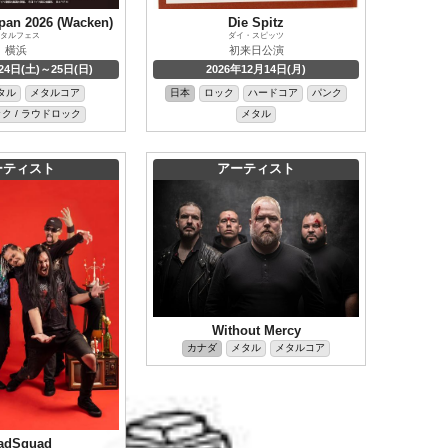
apan 2026 (Wacken)
Die Spitz
タルフェス
ダイ・スピッツ
横浜
初来日公演
24日(土)～25日(日)
2026年12月14日(月)
タル
メタルコア
日本
ロック
ハードコア
パンク
ク / ラウドロック
メタル
ーティスト
アーティスト
Without Mercy
カナダ
メタル
メタルコア
adSquad