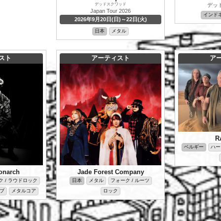
デッドスクワッド
デッ
Japan Tour 2026
インド
2026年9月20日(日)～22日(火)
日本
メタル
スト
アーティスト
ア
R
ベルギー
ハー
onarch
Jade Forest Company
 / ラウドロック
日本
メタル
フォーク / ルーツ
ブ
メタルコア
ロック