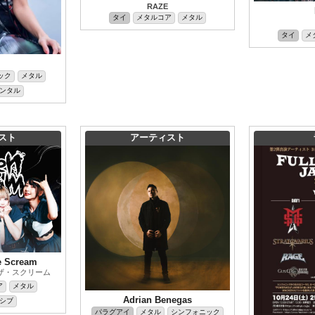
RAZE
タイ
メタルコア
メタル
タイ
メ
ック
メタル
ンタル
スト
アーティスト
e Scream
ザ・スクリーム
ア
メタル
Adrian Benegas
シブ
パラグアイ
メタル
シンフォニック