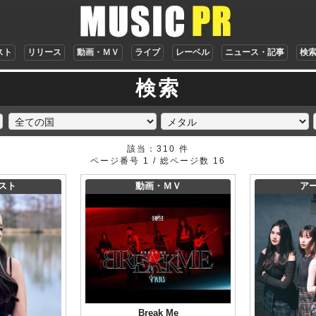
スト
リリース
動画・ＭＶ
ライブ
レーベル
ニュース・記事
検
検索
該当：310 件
ページ番号 1 / 総ページ数 16
スト
動画・ＭＶ
ア
Break Me