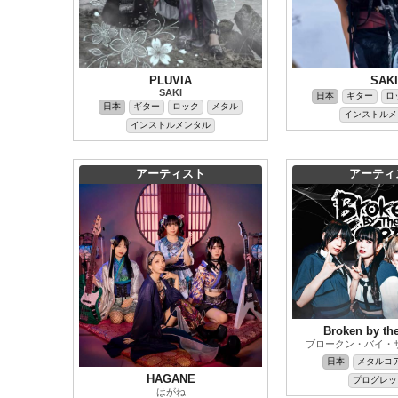
PLUVIA
SAKI
SAKI
日本
ギター
ロ
日本
ギター
ロック
メタル
インストルメ
インストルメンタル
アーティスト
アーティ
Broken by th
ブロークン・バイ・
日本
メタルコ
HAGANE
プログレッ
はがね