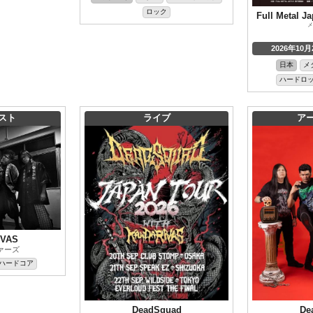
ロック
Full Metal J
メ
2026年10月
日本
メ
ハードロッ
スト
ライブ
ア
IVAS
ァーズ
ハードコア
DeadSquad
De