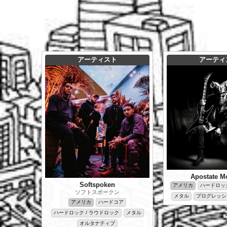
アーティスト
アーティ
Apostate M
Softspoken
アメリカ
ハードロック
ソフトスポークン
メタル
プログレッシ
アメリカ
ハードコア
ハードロック / ラウドロック
メタル
オルタナティブ