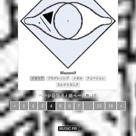
Waxwolf
イタリア
プログレッシブ
メタル
フュージョン
エレクトロニク
ページ番号 4 / 総ページ数 16
<
1
2
3
4
5
6
7
...
15
16
>
MUSIC PR