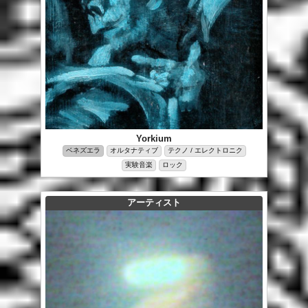
Yorkium
ベネズエラ
オルタナティブ
テクノ / エレクトロニク
実験音楽
ロック
アーティスト