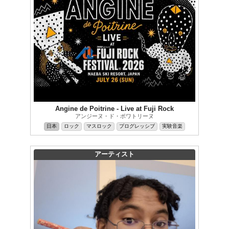
Angine de Poitrine - Live at Fuji Rock
アンジーヌ・ド・ポワトリーヌ
日本
ロック
マスロック
プログレッシブ
実験音楽
アーティスト