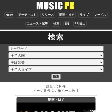
アーティスト
リリース
動画・ＭＶ
ライブ
レーベル
NEW
ニュース・記事
検索
PR 提出
EN
検索
検索
該当：59 件
ページ番号 1 / 総ページ数 3
動画・ＭＶ