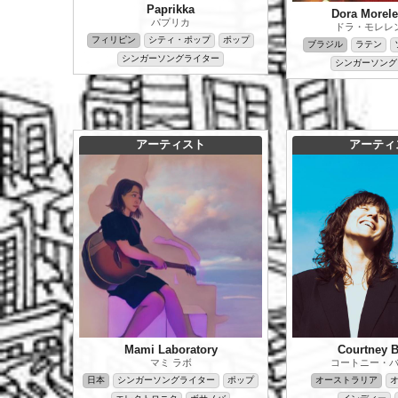
Paprikka
Dora Morel
パプリカ
ドラ・モレレ
フィリピン
シティ・ポップ
ポップ
ブラジル
ラテン
シンガーソングライター
シンガーソング
アーティスト
アーティ
Mami Laboratory
Courtney B
マミ ラボ
コートニー・
日本
シンガーソングライター
ポップ
オーストラリア