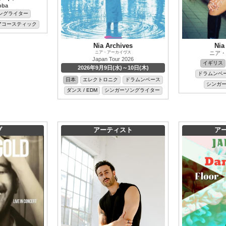
oba
ングライター
アコースティック
Nia Archives
Nia
ニア・アーカイヴス
ニア・
Japan Tour 2026
イギリス
2026年9月9日(水)～10日(木)
ドラムンベ
日本
エレクトロニク
ドラムンベース
シンガ
ダンス / EDM
シンガーソングライター
ブ
アーティスト
ア