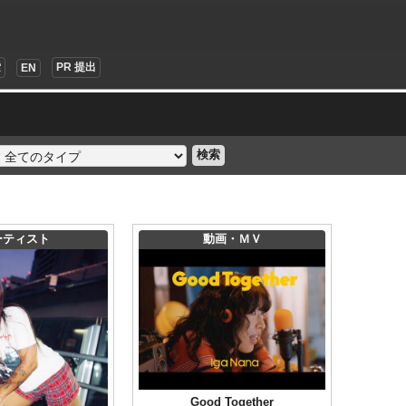
索
PR 提出
EN
検索
ーティスト
動画・ＭＶ
Good Together