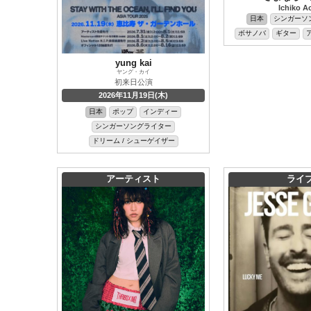
Ichiko A
日本
シンガーソ
ボサノバ
ギター
yung kai
ヤング・カイ
初来日公演
2026年11月19日(木)
日本
ポップ
インディー
シンガーソングライター
ドリーム / シューゲイザー
アーティスト
ライ