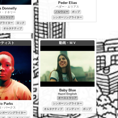
Peder Elias
ペダー・エリアス
la Donnelly
ノルウェー
ポップ
ラ・ドネリー
シンガーソングライター
ーストラリア
グライター
ロック
オルタナティブ
ーティスト
動画・ＭＶ
Baby Blue
Hazel English
オーストラリア
lo Parks
シンガーソングライター
ロ・パークス
オルタナティブ
インディー
ポップ
ンガーソングライター