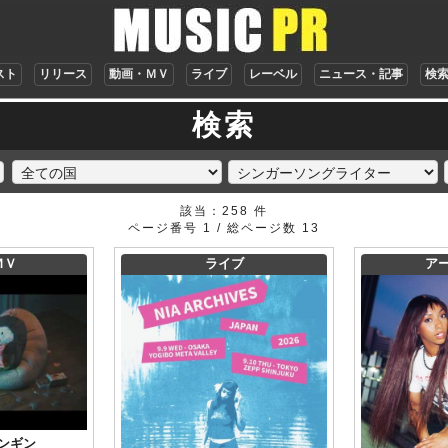
スト
リリース
動画・ＭＶ
ライブ
レーベル
ニュース・記事
検
検索
該当：258 件
ページ番号 1 / 総ページ数 13
ＭＶ
ライブ
ア
ンギン