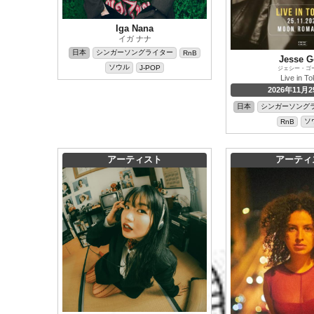
Iga Nana
イガ ナナ
日本
シンガーソングライター
RnB
Jesse G
ソウル
J-POP
ジェシー・ゴ
Live in T
2026年11月2
日本
シンガーソング
ソ
RnB
アーティスト
アーティ