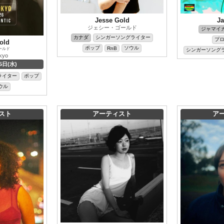
Jesse Gold
Ja
ジェシー・ゴールド
ジャマイ
カナダ
シンガーソングライター
プ
old
ポップ
ソウル
RnB
ールド
シンガーソング
okyo
5日(水)
ライター
ポップ
ウル
スト
アーティスト
ア