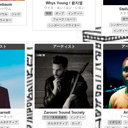
Whys Young / 윤지영
enbaum
ワイス・ヨン / ユン・ジヨン
ンバウム
Stel
ステ
韓国
ポップ
インディー
ソウル
ジャズ
オ
フォーク / ルーツ
ライター
シンガーソン
シンガーソングライター
インディー
スト
アーティスト
ア
arnett
Zarooni Sound Society
Ar
バーネット
アー
アラブ首長国連邦
インディー
オルタナティブ
イギリス
シ
オルタナティブ
ロック