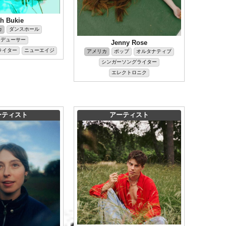
h Bukie
カ
ダンスホール
ロデューサー
Jenny Rose
ライター
ニューエイジ
アメリカ
ポップ
オルタナティブ
シンガーソングライター
エレクトロニク
ーティスト
アーティスト