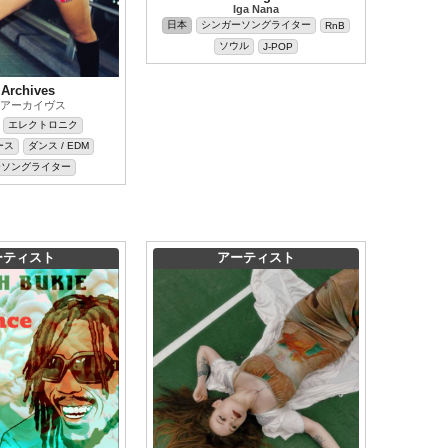
Iga Nana
日本
シンガーソングライター
RnB
ソウル
J-POP
 Archives
アーカイヴス
エレクトロニク
ース
ダンス / EDM
ーソングライター
ーティスト
アーティスト