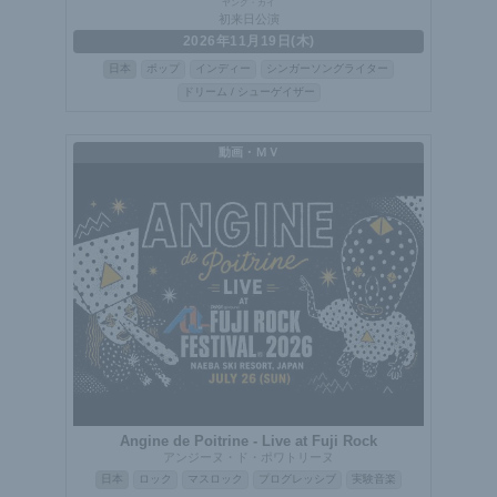
ヤング・カイ
初来日公演
2026年11月19日(木)
日本
ポップ
インディー
シンガーソングライター
ドリーム / シューゲイザー
動画・ＭＶ
Angine de Poitrine - Live at Fuji Rock
アンジーヌ・ド・ポワトリーヌ
日本
ロック
マスロック
プログレッシブ
実験音楽