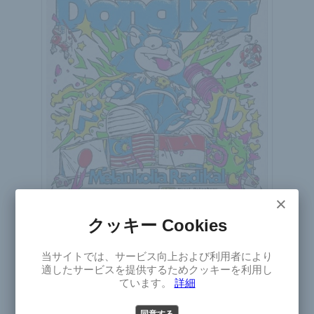
×
クッキー Cookies
×
Dongker
当サイトでは、サービス向上および利用者により
ドンケル
Select
適したサービスを提供するためクッキーを利用し
Japan Tour 2026
Version
ています。
詳細
2026年9月4日(金)～12日(土)
日本
パンク
ガレージ
オルタナティブ
パワー・ポップ
同意する