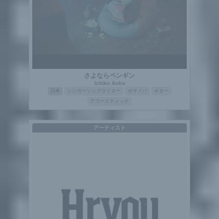
さよならペンギン
Ichiko Aoba
日本
シンガーソングライター
ボサノバ
ギター
アコースティック
アーティスト