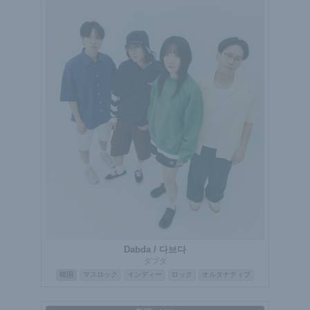
Dabda / 다브다
ダブダ
韓国
マスロック
インディー
ロック
オルタナティブ