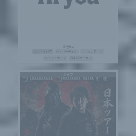
Hryou
インドネシア
AI / バーチャル
オルタナティブ
ロック / ポップ
日本語ボーカル
ライブ