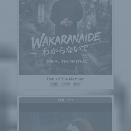
Don ali The Masthaz
日本
J-POP
RnB
動画・ＭＶ