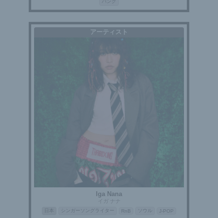
パンク
アーティスト
Iga Nana
イガ ナナ
日本
シンガーソングライター
ソウル
RnB
J-POP