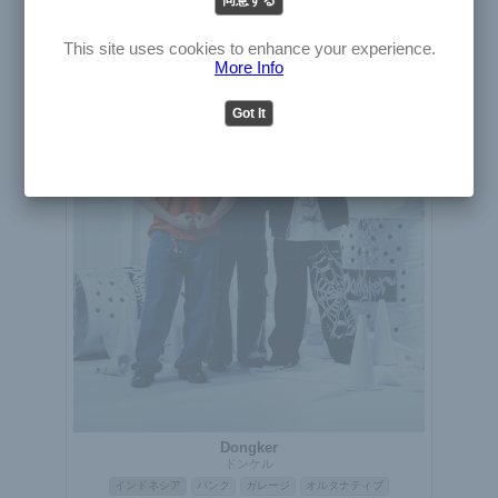
English
アーティスト
Japanese
This site uses cookies to enhance your experience.
More Info
Got It
Dongker
ドンケル
インドネシア
パンク
ガレージ
オルタナティブ