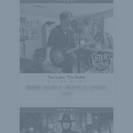
アーティスト
The Later, The Better
ザ・レイター・ザ・ベター
アメリカ
ポストロック
オルタナティブ
ハードコア
パンク
アーティスト