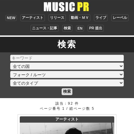
アーティスト
リリース
動画・ＭＶ
ライブ
レーベル
NEW
ニュース・記事
検索
PR 提出
EN
検索
検索
該当：92 件
ページ番号 1 / 総ページ数 5
アーティスト