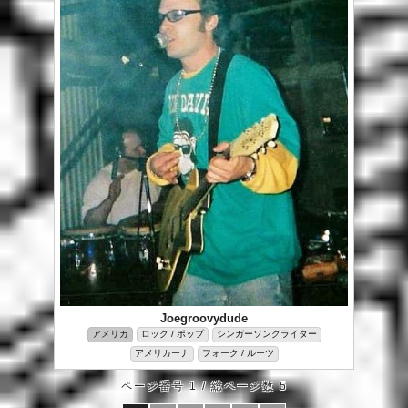
Joegroovydude
アメリカ
ロック / ポップ
シンガーソングライター
アメリカーナ
フォーク / ルーツ
ページ番号 1 / 総ページ数 5