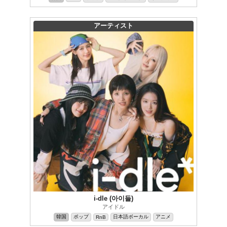
アーティスト
i-dle (아이들)
アイドル
韓国
ポップ
日本語ボーカル
アニメ
RnB