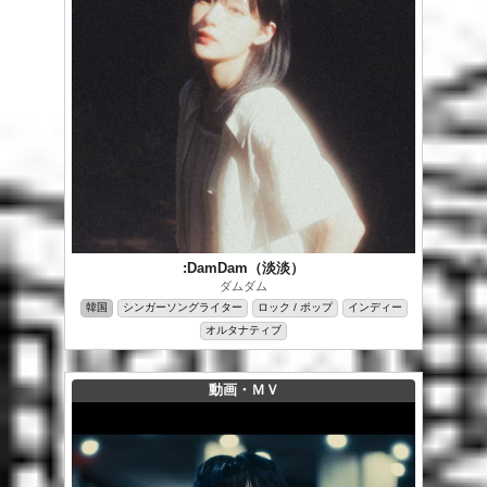
:DamDam（淡淡）
ダムダム
韓国
シンガーソングライター
ロック / ポップ
インディー
オルタナティブ
動画・ＭＶ