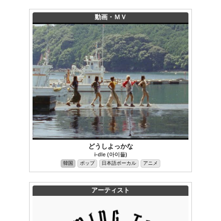
動画・ＭＶ
どうしよっかな
i-dle (아이들)
韓国
ポップ
日本語ボーカル
アニメ
アーティスト