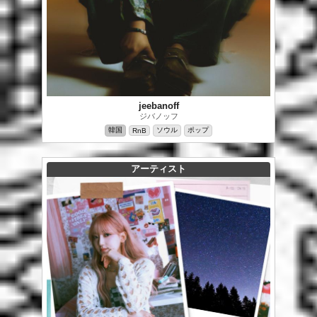
jeebanoff
ジバノッフ
韓国
ソウル
ポップ
RnB
アーティスト