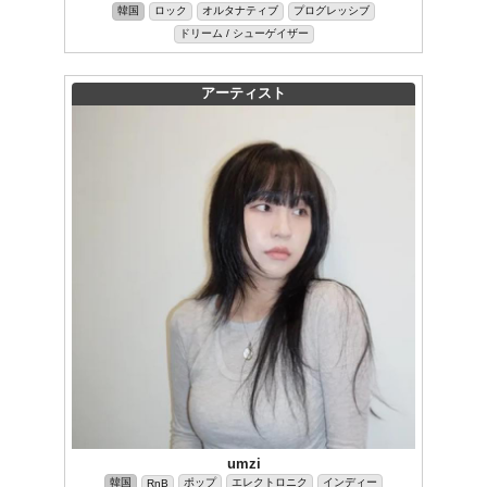
韓国
ロック
オルタナティブ
プログレッシブ
ドリーム / シューゲイザー
アーティスト
umzi
韓国
ポップ
エレクトロニク
インディー
RnB