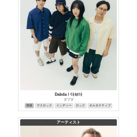
Dabda / 다브다
ダブダ
韓国
マスロック
インディー
ロック
オルタナティブ
アーティスト