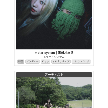
molar system | 몰라시스템
モラー・システム
韓国
インディー
ロック
オルタナティブ
エレクトロニク
アーティスト