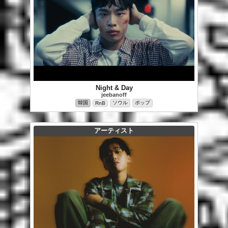
Night & Day
jeebanoff
韓国
ソウル
ポップ
RnB
アーティスト