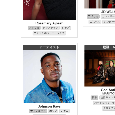
JD WAL
アメリカ
カントリー
ゴスペル
シンガー
Rosemary Ajoseh
アメリカ
クリスチャン
ジャズ
コンテンポラリー・ジャズ
アーティスト
動画・
God Ant
IMARI T
日本
注目ＭＶ・
ハードロック / 
Johnson Rays
クリスチ
ナイジェリア
ポップ
レゲエ