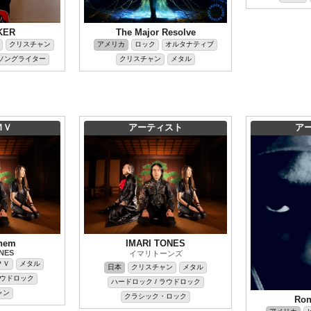
KER
The Major Resolve
クリスチャン
アメリカ
ロック
オルタナティブ
ソングライター
クリスチャン
メタル
ＭＶ
アーティスト
ア
hem
IMARI TONES
ONES
イマリトーンズ
ＰＶ
メタル
日本
クリスチャン
メタル
ラウドロック
ハードロック / ラウドロック
ャン
クラシック・ロック
Ron