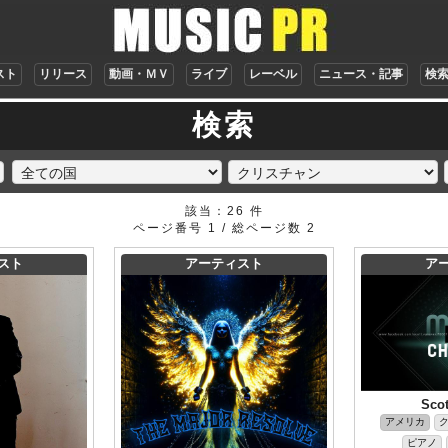
スト
リリース
動画・ＭＶ
ライブ
レーベル
ニュース・記事
検
検索
該当：26 件
ページ番号 1 / 総ページ数 2
スト
アーティスト
ア
Scot
アメリカ
ピアノ