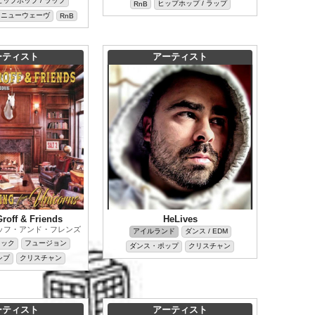
ヒップホップ / ラップ
ヒップホップ / ラップ
RnB
ニューウェーヴ
RnB
ーティスト
アーティスト
roff & Friends
HeLives
ッフ・アンド・フレンズ
アイルランド
ダンス / EDM
ロック
フュージョン
ダンス・ポップ
クリスチャン
シブ
クリスチャン
ーティスト
アーティスト