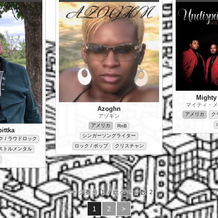
Mighty 
マイティ・メ
Azoghn
アメリカ
ク
アゾギン
アメリカ
RnB
ittka
シンガーソングライター
 / ラウドロック
ロック / ポップ
クリスチャン
ストルメンタル
ページ番号 1 / 総ページ数 2
1
2
>