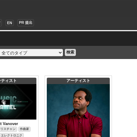
索
PR 提出
EN
検索
ーティスト
アーティスト
t Vanover
クリスチャン
作曲家
エレクトロニク