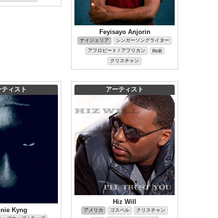
Feyisayo Anjorin
ナイジェリア
シンガーソングライター
アフロビート / アフリカン
RnB
クリスチャン
ーティスト
アーティスト
Hiz Will
nie Kyng
アメリカ
ゴスペル
クリスチャン