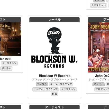
アメリカ
クリスチャン
スト
レーベル
ア
ler Bell
クリスチャン
ボーカル
Blockson W Records
John DeG
ブロックソン・ダブルユー・レコード
ジョン・デグロ
アメリカ
イージーリスニング
アメリカ
ヒップホップ / ラップ
クリスチャン
プログレッ
RnB
スト
アーティスト
ア