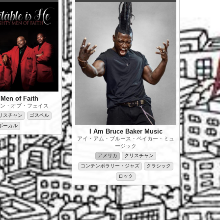
Men of Faith
ン・オブ・フェイス
リスチャン
ゴスペル
ボーカル
I Am Bruce Baker Music
アイ・アム・ブルース・ベイカー・ミュ
ージック
アメリカ
クリスチャン
コンテンポラリー・ジャズ
クラシック
ロック