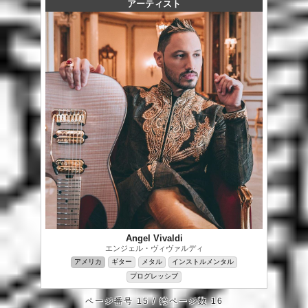
アーティスト
Angel Vivaldi
エンジェル・ヴィヴァルディ
アメリカ
ギター
メタル
インストルメンタル
プログレッシブ
ページ番号 15 / 総ページ数 16