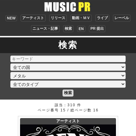
アーティスト
リリース
動画・ＭＶ
ライブ
レーベル
NEW
ニュース・記事
検索
PR 提出
EN
検索
検索
該当：310 件
ページ番号 15 / 総ページ数 16
アーティスト