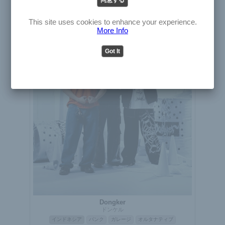
English
アーティスト
Japanese
This site uses cookies to enhance your experience.
More Info
Got It
Dongker
ドンケル
インドネシア
パンク
ガレージ
オルタナティブ