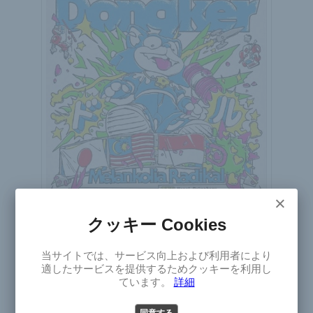
×
クッキー Cookies
×
Dongker
当サイトでは、サービス向上および利用者により
ドンケル
Select
適したサービスを提供するためクッキーを利用し
Japan Tour 2026
Version
ています。
詳細
2026年9月4日(金)～12日(土)
日本
パンク
ガレージ
オルタナティブ
パワー・ポップ
同意する