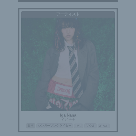
アーティスト
Iga Nana
イガ ナナ
日本
シンガーソングライター
ソウル
RnB
J-POP