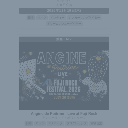
ヤング・カイ
初来日公演
2026年11月19日(木)
日本
ポップ
インディー
シンガーソングライター
ドリーム / シューゲイザー
動画・ＭＶ
Angine de Poitrine - Live at Fuji Rock
アンジーヌ・ド・ポワトリーヌ
日本
ロック
マスロック
プログレッシブ
実験音楽