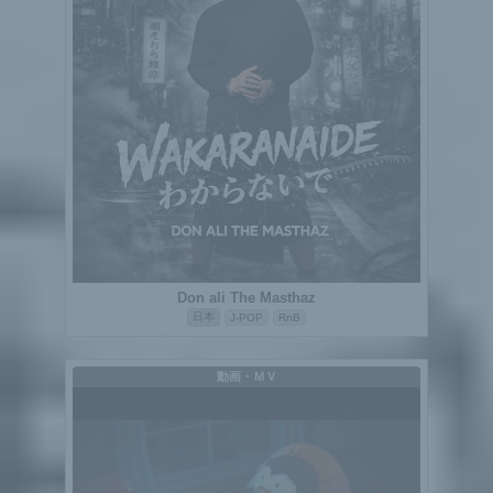
Don ali The Masthaz
日本
J-POP
RnB
動画・ＭＶ