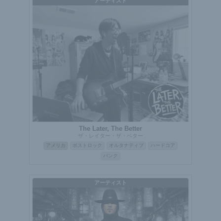
アーティスト
The Later, The Better
ザ・レイター・ザ・ベター
アメリカ
ポストロック
オルタナティブ
ハードコア
パンク
アーティスト