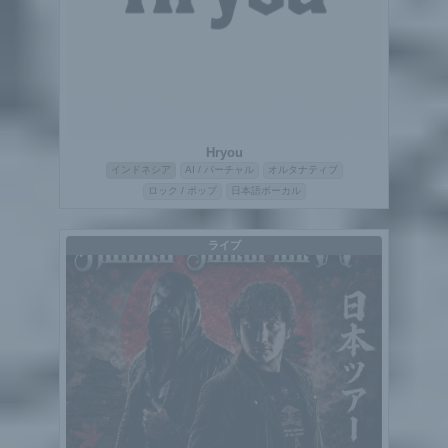
Hryou
インドネシア
AI / バーチャル
オルタナティブ
ロック / ポップ
日本語ボーカル
ライブ