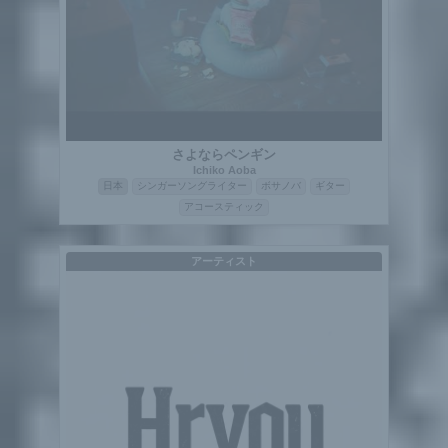
さよならペンギン
Ichiko Aoba
日本
シンガーソングライター
ボサノバ
ギター
アコースティック
アーティスト