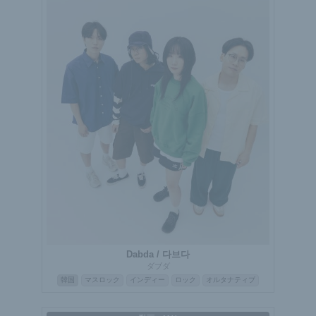
Dabda / 다브다
ダブダ
韓国
マスロック
インディー
ロック
オルタナティブ