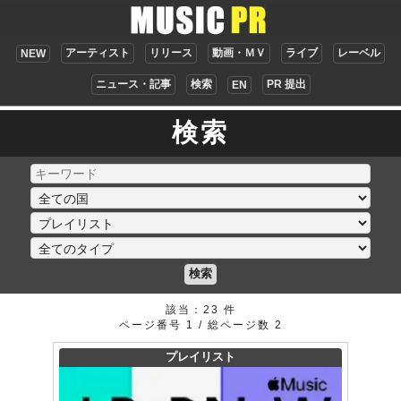
アーティスト
リリース
動画・ＭＶ
ライブ
レーベル
NEW
ニュース・記事
検索
PR 提出
EN
検索
検索
該当：23 件
ページ番号 1 / 総ページ数 2
プレイリスト