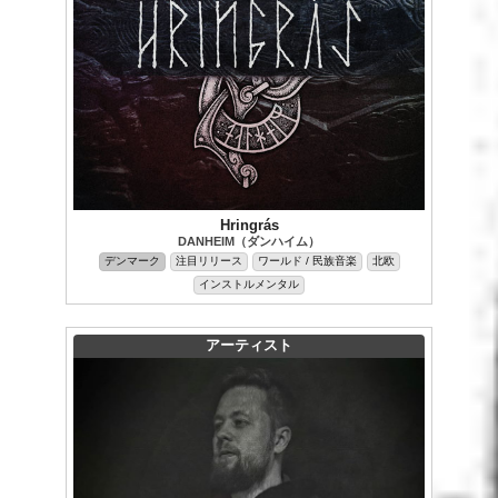
Hringrás
DANHEIM（ダンハイム）
デンマーク
注目リリース
ワールド / 民族音楽
北欧
インストルメンタル
アーティスト