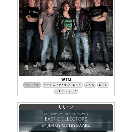
W't'M
デンマーク
ハードロック / ラウドロック
メタル
ロック
プログレッシブ
リリース