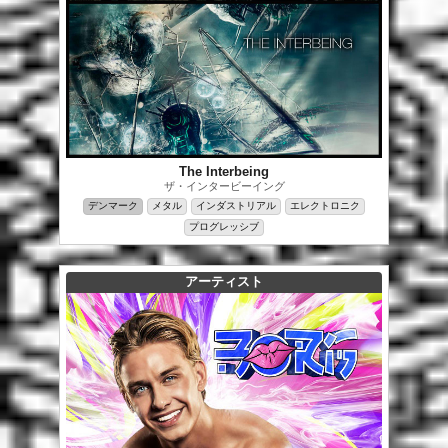
The Interbeing
ザ・インタービーイング
デンマーク
メタル
インダストリアル
エレクトロニク
プログレッシブ
アーティスト