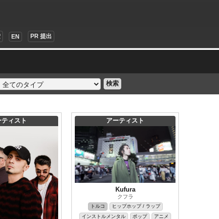
索
PR 提出
EN
検索
ーティスト
アーティスト
Kufura
クフラ
トルコ
ヒップホップ / ラップ
インストルメンタル
ポップ
アニメ