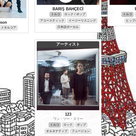
BARIŞ BAHÇECİ
トルコ
ロック / ポップ
トルコ
アコースティック
イージーリスニング
ヒップホ
ason
日本語ボーカル
メタルコア
アーティスト
123
ワン・ツー・スリー
トルコ
ロック
ポップ
オルタナティブ
フュージョン