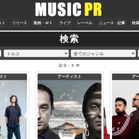
スト
リリース
動画・ＭＶ
ライブ
レーベル
ニュース・記事
検
検索
該当：6 件
スト
アーティスト
ア