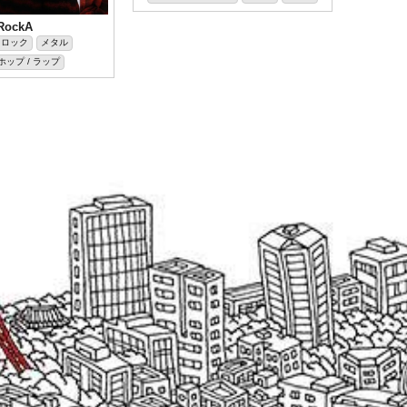
RockA
ロック
メタル
ップ / ラップ