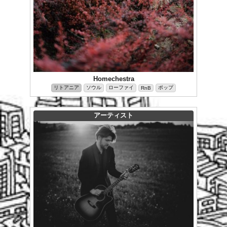
Homechestra
リトアニア
ソウル
ローファイ
ポップ
RnB
アーティスト