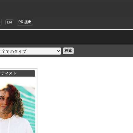
索
PR 提出
EN
検索
ーティスト