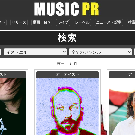
スト
リリース
動画・ＭＶ
ライブ
レーベル
ニュース・記事
検
検索
該当：3 件
スト
アーティスト
ア