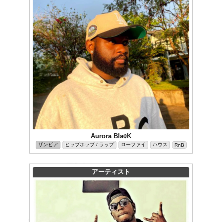
Aurora Bla¢K
ザンビア
ヒップホップ / ラップ
ローファイ
ハウス
RnB
アーティスト