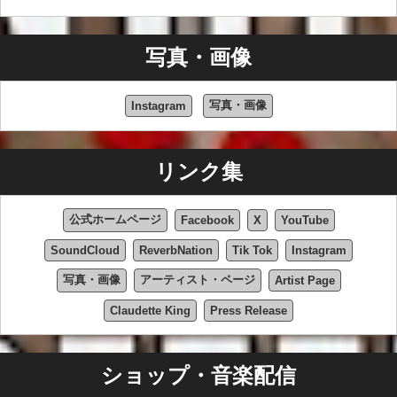
写真・画像
写真・画像
Instagram
リンク集
公式ホームページ
Facebook
X
YouTube
SoundCloud
ReverbNation
Tik Tok
Instagram
写真・画像
アーティスト・ページ
Artist Page
Claudette King
Press Release
ショップ・音楽配信