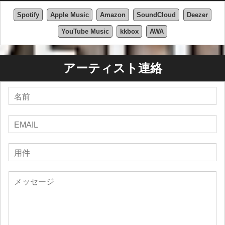
Spotify
Apple Music
Amazon
SoundCloud
Deezer
YouTube Music
kkbox
AWA
アーティスト連絡