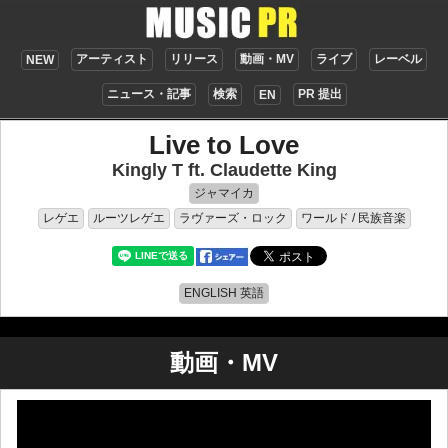
アーティスト
リリース
動画・MV
ライブ
レーベル
NEW
ニュース・記事
検索
PR 提出
EN
Live to Love
Kingly T ft. Claudette King
ジャマイカ
レゲエ
ルーツレゲエ
ラヴァーズ・ロック
ワールド / 民族音楽
ENGLISH 英語
動画・MV