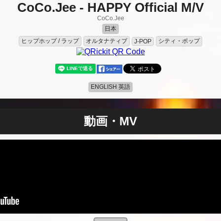
CoCo.Jee - HAPPY Official M/V
CoCo.Jee
日本
ヒップホップ / ラップ
オルタナティブ
シティ・ポップ
J-POP
ENGLISH 英語
動画・MV