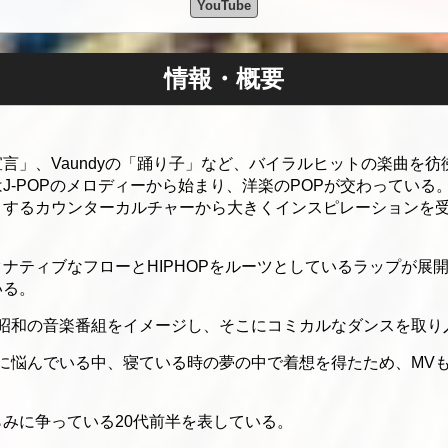
YouTube
情報・概要
言」、Vaundyの「踊り子」など、バイラルヒットの楽曲を
-POPのメロディーから始まり、洋楽のPOPが交わっている。
とするカウンターカルチャーから大きくインスピレーションを
ナティブなフローとHIPHOPをルーツとしているラップが展
いる。
ら昭和の音楽番組をイメージし、そこにコミカルなダンスを取り
が制作に悩んでいる中、寝ている時の夢の中で着想を得たため、M
みに争っている20代前半を表している。