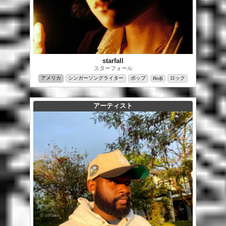
starfall
スターフォール
アメリカ
シンガーソングライター
ポップ
ロック
RnB
アーティスト