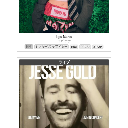
Iga Nana
イガ ナナ
日本
シンガーソングライター
ソウル
RnB
J-POP
ライブ