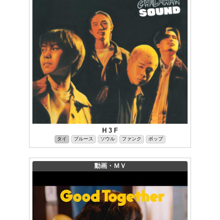
H 3 F
タイ
ブルース
ソウル
ファンク
ポップ
動画・ＭＶ