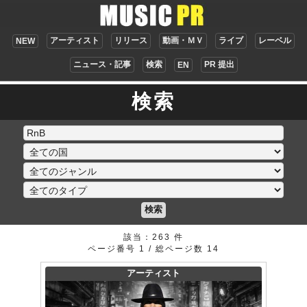
アーティスト
リリース
動画・ＭＶ
ライブ
レーベル
NEW
ニュース・記事
検索
PR 提出
EN
検索
検索
該当：263 件
ページ番号 1 / 総ページ数 14
アーティスト