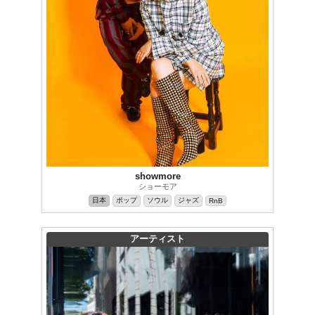
showmore
ショーモア
日本
ポップ
ソウル
ジャズ
RnB
アーティスト