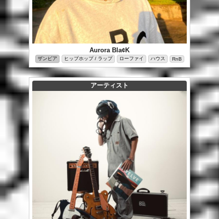
Aurora Bla¢K
ザンビア
ヒップホップ / ラップ
ローファイ
ハウス
RnB
アーティスト