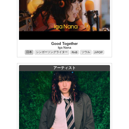
Good Together
Iga Nana
日本
シンガーソングライター
ソウル
RnB
J-POP
アーティスト