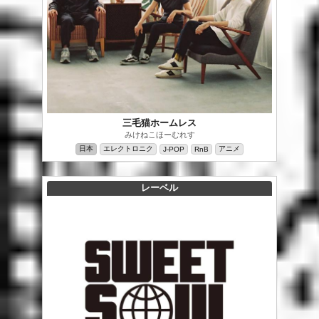
三毛猫ホームレス
みけねこほーむれす
日本
エレクトロニク
アニメ
J-POP
RnB
レーベル