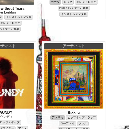
カナダ
ロック
エレクトロニク
without Tears
映画 / TV / ゲーム音楽
ier Loridan
インストルメンタル
家
インストルメンタル
/ エレクトロニク
TV / ゲーム音楽
ーティスト
アーティスト
AUNDY
thxk_u
ウンディ
アメリカ
ヒップホップ / ラップ
ロック / ポップ
ローファイ
ソウル
グライター
アニメ