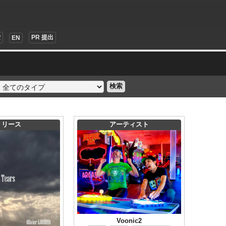
索
PR 提出
EN
検索
リリース
アーティスト
Voonic2