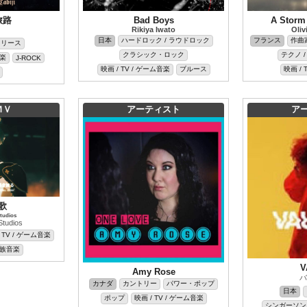
旅路
Bad Boys
A Storm 
Rikiya Iwato
Oliv
日本
ハードロック / ラウドロック
フランス
作曲
リリース
クラシック・ロック
テクノ 
音楽
J-ROCK
映画 / TV / ゲーム音楽
ブルース
映画 / 
ＭＶ
アーティスト
ア
歌
tudios
Studios
 TV / ゲーム音楽
民族音楽
V
Amy Rose
バ
カナダ
カントリー
パワー・ポップ
日本
ポップ
映画 / TV / ゲーム音楽
シンガーソン