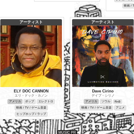
映画 / 
アーティスト
アーティスト
ELY DOC CANNON
Dave Cirino
エリ・ドック・カノン
デイブ・シリノ
アメリカ
ポップ
エレクトロ
アメリカ
ソウル
RnB
映画 / TV / ゲーム音楽
映画 / TV / ゲーム音楽
アニメ
ヒップホップ / ラップ
MUSIC PR