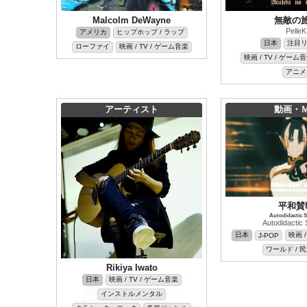
Malcolm DeWayne
無敵の
PelleK
アメリカ
ヒップホップ / ラップ
日本
注目
ローファイ
映画 / TV / ゲーム音楽
映画 / TV / ゲーム
アニメ
アーティスト
動画・
平和賛
Autodidactic S
Autodidactic 
日本
映画 /
J-POP
ワールド / 
Rikiya Iwato
日本
映画 / TV / ゲーム音楽
インストルメンタル