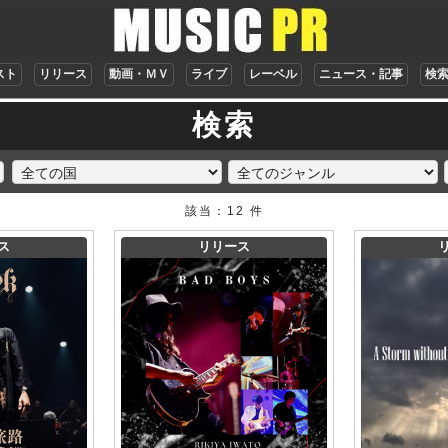
スト
リリース
動画・ＭＶ
ライブ
レーベル
ニュース・記事
検
検索
該当：12 件
ス
リリース