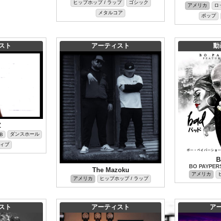
ヒップホップ / ラップ
ゴシック
アメリカ
ロ
メタルコア
ポップ
スト
アーティスト
動
Z
ダンスホール
B
ィブ
B
BO PAYPERS
The Mazoku
アメリカ
アメリカ
ヒップホップ / ラップ
スト
アーティスト
ア