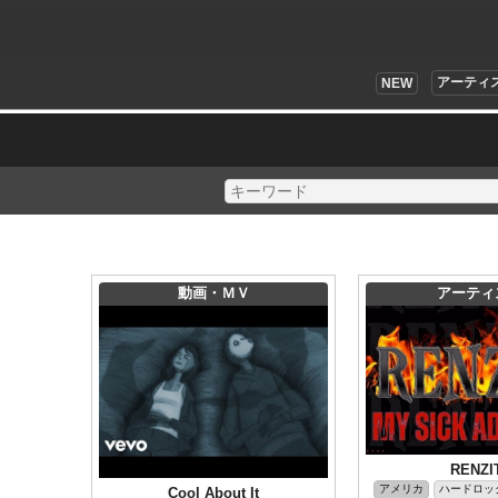
アーティ
NEW
動画・ＭＶ
アーティ
RENZI
アメリカ
ハードロック
Cool About It