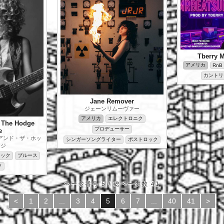
Tberry 
アメリカ
RnB
カントリ
Jane Remover
ジェーンリムーヴァー
アメリカ
エレクトロニク
 The Hodge
プロデューサー
e
アンド・ザ・ホッ
シンガーソングライター
ポストロック
ッジ
ロック
ブルース
ク
ページ番号 5 / 総ページ数 41
<
1
2
...
3
4
5
6
7
...
40
41
>