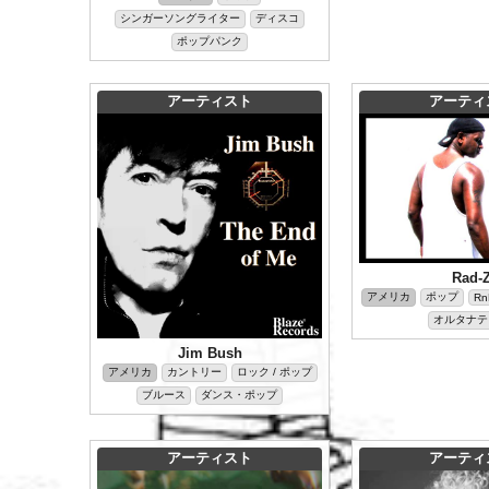
シンガーソングライター
ディスコ
ポップパンク
アーティスト
アーティ
Rad-
アメリカ
ポップ
Rn
オルタナテ
Jim Bush
アメリカ
カントリー
ロック / ポップ
ブルース
ダンス・ポップ
アーティスト
アーティ