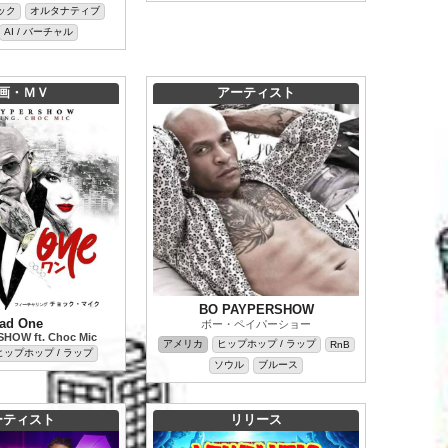
ック
オルタナティブ
AI / バーチャル
画・ＭＶ
アーティスト
BO PAYPERSHOW
ad One
ボー・ペイパーショー
HOW ft. Choc Mic
アメリカ
ヒップホップ / ラップ
RnB
ヒップホップ / ラップ
ソウル
ブルース
ーティスト
リリース