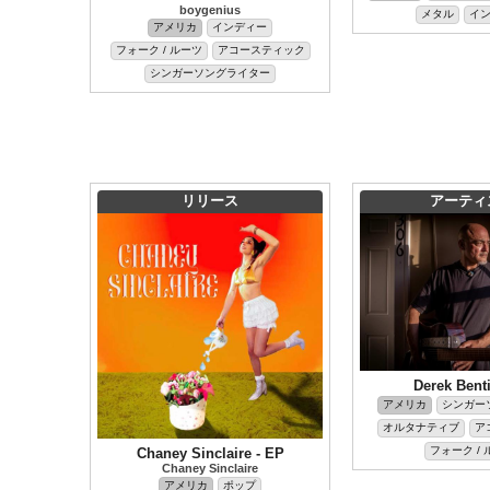
boygenius
メタル
イ
アメリカ
インディー
フォーク / ルーツ
アコースティック
シンガーソングライター
リリース
アーティ
Derek Bent
アメリカ
シンガー
オルタナティブ
ア
フォーク / 
Chaney Sinclaire - EP
Chaney Sinclaire
アメリカ
ポップ