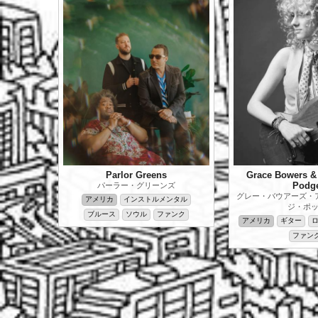
Parlor Greens
Grace Bowers &
Podg
パーラー・グリーンズ
グレー・バウアーズ・
アメリカ
インストルメンタル
ジ・ポ
ブルース
ソウル
ファンク
アメリカ
ギター
ファン