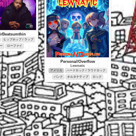
MrBeatsumthin
ヒップホップ / ラップ
ー
ローファイ
Persona//Overflow
Lewnatic
アメリカ
ハードロック / ラウドロック
パンク
オルタナティブ
ロック