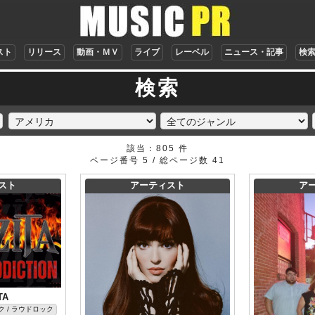
スト
リリース
動画・ＭＶ
ライブ
レーベル
ニュース・記事
検
検索
該当：805 件
ページ番号 5 / 総ページ数 41
スト
アーティスト
ア
TA
 / ラウドロック