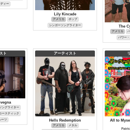
ンディー
Lily Kincade
アメリカ
ポップ
シンガーソングライター
The Cy
アメリカ
パワー・
スト
アーティスト
ivegna
ソングライター
コースティック
ルーツ
Hells Redemption
All to Myse
アメリカ
メタル
Patri