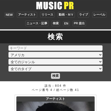
アーティスト
リリース
動画・ＭＶ
ライブ
レーベル
NEW
ニュース・記事
検索
PR 提出
EN
検索
検索
該当：804 件
ページ番号 4 / 総ページ数 41
アーティスト