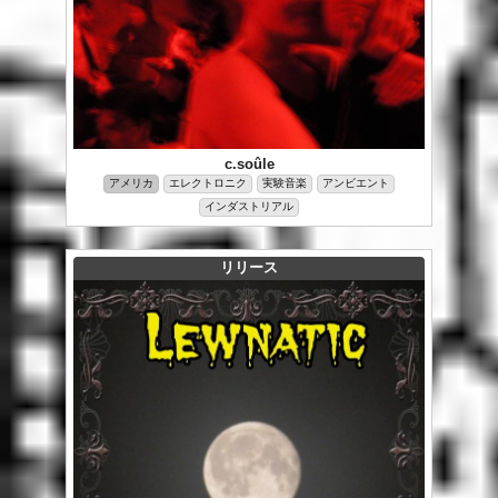
c.soûle
アメリカ
エレクトロニク
実験音楽
アンビエント
インダストリアル
リリース