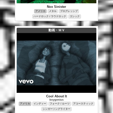
Nox Sinister
アメリカ
メタル
プログレッシブ
ハードロック / ラウドロック
ゴシック
動画・ＭＶ
Cool About It
boygenius
アメリカ
インディー
フォーク / ルーツ
アコースティック
シンガーソングライター