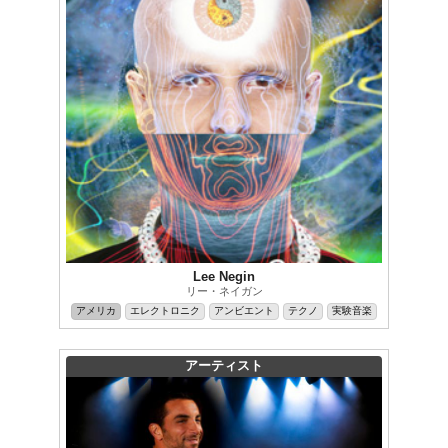
Lee Negin
リー・ネイガン
アメリカ
エレクトロニク
アンビエント
テクノ
実験音楽
アーティスト