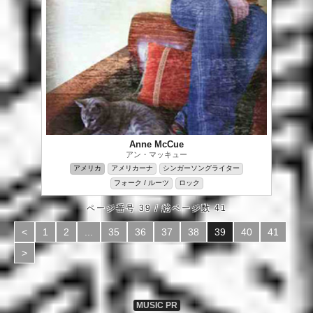
Anne McCue
アン・マッキュー
アメリカ
アメリカーナ
シンガーソングライター
フォーク / ルーツ
ロック
ページ番号 39 / 総ページ数 41
<
1
2
...
35
36
37
38
39
40
41
>
MUSIC PR