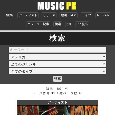
アーティスト
リリース
動画・ＭＶ
ライブ
レーベル
NEW
ニュース・記事
検索
PR 提出
EN
検索
検索
該当：804 件
ページ番号 39 / 総ページ数 41
アーティスト