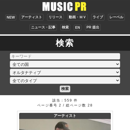
アーティスト
リリース
動画・ＭＶ
ライブ
レーベル
NEW
ニュース・記事
検索
PR 提出
EN
検索
検索
該当：559 件
ページ番号 2 / 総ページ数 28
アーティスト