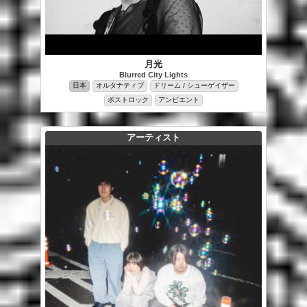
月光
Blurred City Lights
日本
オルタナティブ
ドリーム / シューゲイザー
ポストロック
アンビエント
アーティスト