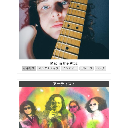
Mac in the Attic
イギリス
オルタナティブ
インディー
ガレージ
パンク
アーティスト