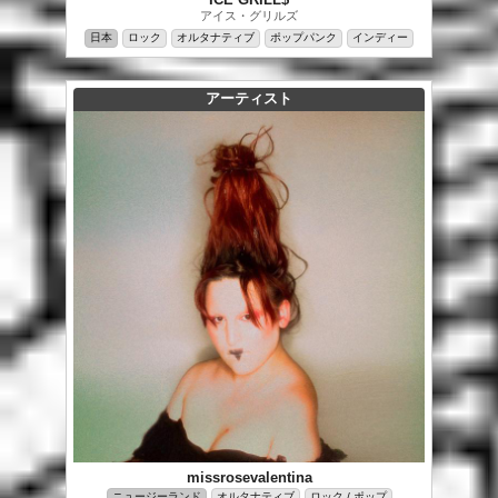
アイス・グリルズ
日本
ロック
オルタナティブ
ポップパンク
インディー
アーティスト
missrosevalentina
ニュージーランド
オルタナティブ
ロック / ポップ