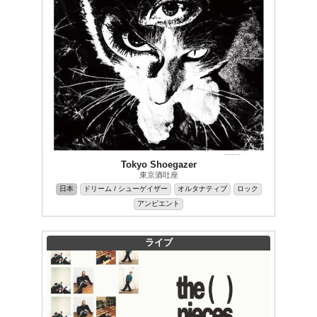
Tokyo Shoegazer
東京酒吐座
日本
ドリーム / シューゲイザー
オルタナティブ
ロック
アンビエント
ライブ