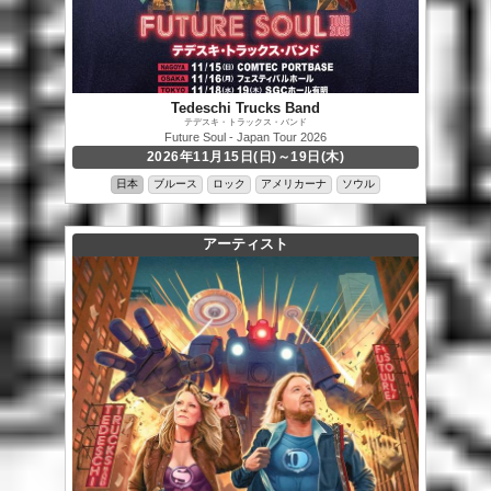
Tedeschi Trucks Band
テデスキ・トラックス・バンド
Future Soul - Japan Tour 2026
2026年11月15日(日)～19日(木)
日本
ブルース
ロック
アメリカーナ
ソウル
アーティスト