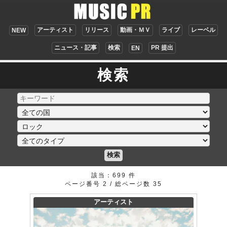
アーティスト
リリース
動画・ＭＶ
ライブ
レーベル
NEW
ニュース・記事
検索
PR 提出
EN
検索
検索
該当：699 件
ページ番号 2 / 総ページ数 35
アーティスト