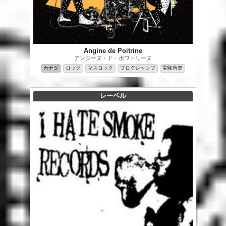
Angine de Poitrine
アンジーヌ・ド・ポワトリーヌ
カナダ
ロック
マスロック
プログレッシブ
実験音楽
レーベル