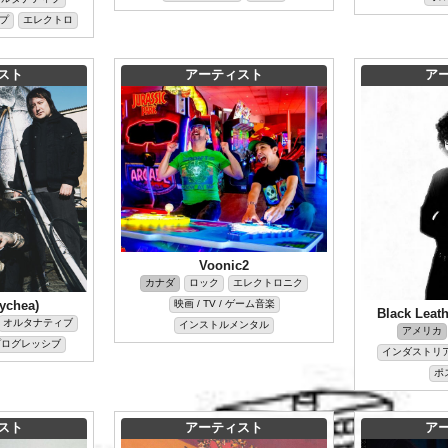
プ
エレクトロ
スト
アーティスト
ア
Voonic2
カナダ
ロック
エレクトロニク
ychea)
映画 / TV / ゲーム音楽
Black Leat
オルタナティブ
インストルメンタル
アメリカ
プログレッシブ
インダストリ
ポ
スト
アーティスト
ア