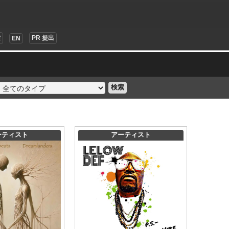
索
PR 提出
EN
検索
ーティスト
アーティスト