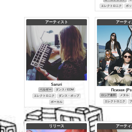
エレクトロニク
ポッ
アーティスト
アーティ
Saruri
ベルギー
ダンス / EDM
Психея (Ps
ロシア連邦
メタル
エレクトロニク
ダンス・ポップ
エレクトロニク
ボーカル
リリース
アーティ