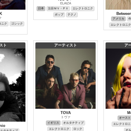
ELAIZA
日本
注目ＭＶ・ＰＶ
エレクトロニク
K
Between
ポップ
テクノ
ク
アメリカ
ロニク
ゴシック
エレクトロニク
スト
アーティスト
ア
TOVA
M
トヴァ
オースト
イギリス
オルタナティブ
エレクトロニ
nio
エレクトロニク
ロック
オ
オルタナティブ