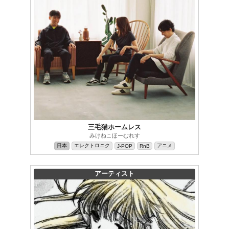
三毛猫ホームレス
みけねこほーむれす
日本
エレクトロニク
アニメ
J-POP
RnB
アーティスト