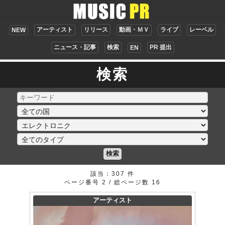
アーティスト
リリース
動画・ＭＶ
ライブ
レーベル
NEW
ニュース・記事
検索
PR 提出
EN
検索
検索
該当：307 件
ページ番号 2 / 総ページ数 16
アーティスト