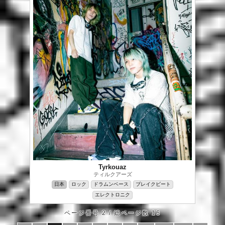
Tyrkouaz
ティルクアーズ
日本
ロック
ドラムンベース
ブレイクビート
エレクトロニク
ページ番号 2 / 総ページ数 16