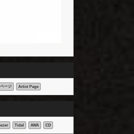
ページ
Artist Page
ezer
Tidal
AWA
CD