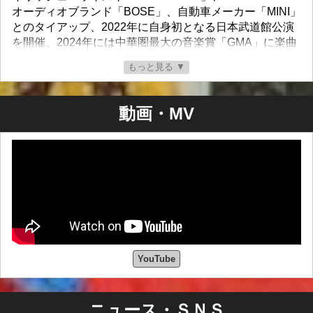
オーディオブランド「BOSE」、自動車メーカー「MINI」
とのタイアップ、2022年に自身初となる日本武道館公演
を開催、2024年には中華圏最大の音楽賞「GMA」に楽曲
がノミネートするなど、世界を舞台に活躍するR&Bシン
もっと見る ▼
ガーとして音楽のみならず様々な分野でその活動を広げ
ている。
動画・MV
YouTube
ニュース・ＳＮＳ