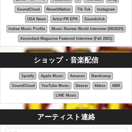
ベイ校に進学し、哲学（副専攻：音楽作曲）の学士号を取得し、
SoundCloud
ReverbNation
Tik Tok
Instagram
2011年6月に卒業しました。インタビューの中で、哲学という学
問分野は、彼の作詞作曲や芸術的視点における内省的かつ実存的
USA News
Artist PR EPK
Soundclick
なテーマに強い影響を与えていると、ルーは頻繁に語っていま
Indiee Music Profile
Music Review World Interview (08/2025)
す。
Ascendant Magazine Featured Interview (Fall 2021)
音楽キャリア
始まり：初期のバンド活動（1999～2007年）
ショップ・音楽配信
パトリック・ルーが音楽の世界に入ったのは13歳の頃。当時、一
時的に家族と同居していた従兄弟のアンディの影響で、ギター、
Spotify
Apple Music
Amazon
Bandcamp
ブルース、クラシックロックに触れる機会を得ました。初期の活
SoundCloud
YouTube Music
Deezer
kkbox
AWA
動としては、高校時代にガレージバンドを結成し、Tascamの4ト
ラックレコーダーで自宅でデモを録音するなど、後の彼のDIYア
LINE Music
プローチの基盤となる活動に取り組みました。
高校時代、リューは写真家として、また時折ローディーとして地
アーティスト連絡
元の音楽シーンにも参加し、FLOODやFantasiaといったバンド
（後者はニュージャージー州を拠点とするアジア系アメリカ人ミ
ュージシャンが所属）と共に活動していました。15歳頃からサン