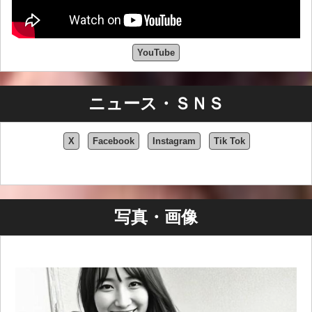
YouTube
幼少期と家族背景
パトリック・アラン・リュー・ハヤシは、1985年11月15日、カリ
フォルニア州サンフランシスコで、中国人の父ウィンソン・リュ
ニュース・ＳＮＳ
ーと中国系日本人の母ウィニー・ハヤシの間に生まれました。兄
のリッキーと共に育ち、架空の双子の妹マデリーンについて語っ
ています。マデリーンは後に、彼の音楽プロジェクトにおける仮
X
Facebook
Instagram
Tik Tok
想のバンドメイト、そしてもう一つの人格として、彼のアーティ
ストとしてのペルソナとブランドの重要な構成要素となりまし
た。
サンフランシスコ・ベイエリアで育ったルーは、豊かな文化と個
写真・画像
人的な逆境の両方に彩られた幼少期を過ごしました。4歳の時に父
方の祖父を亡くしたことは彼に深い影響を与え、幼少期の障害と
学校での社会性の欠如に苦しみました。パトリックは音楽、プロ
レス、ビデオゲーム、そして家族とのドライブ旅行に慰めを見出
し、それらは成長期における心の支えとインスピレーションの源
となりました。母親は彼の幼少期の音楽的嗜好形成に重要な役割