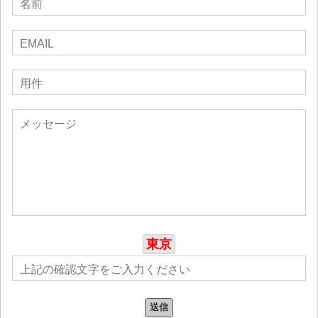
フランシスコで活動を始め、様々なバンド編成やバンド名を試し
ていました。そのうちの一つが、後にPatrick Lew Bandとして定
着しました。
19歳になると、メタル・プロジェクト「Band of Asians」を結
成。これは彼にとって、オリジナル曲の制作、スタジオレコーデ
ィング、そして最終的にはディストリビューションへの最初の本
格的な進出となりました。
Band of Asians (2006) デビュー
Band of Asiansは、学校の友人であるZack HuangとDavid Arceo
とのコラボレーションによって誕生し、2006年11月15日に
CDBabyよりセルフリリース・アルバム「REVENGE」でデビュー
しました。これは偶然にも、Patrickの21歳の誕生日でした。
東京
「Revenge」「The Free World」「Asian Woman Blues」といっ
た曲を収録したこのアルバムは、東アジアの影響とメタルやパン
クの荒々しいエネルギーを融合させた彼の初期の作品を反映して
いる。
送信