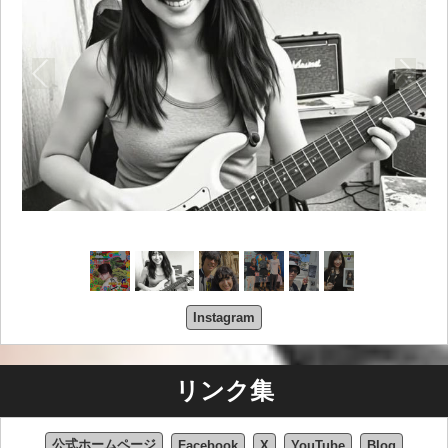
を果たし、ビートルズ、ローリング・ストーンズ、ロッド・スチ
ュワートといったイギリスのロック界のレジェンドたちに触れさ
せ、彼の音楽の幅を広げました。これは後に、東西の音楽スタイ
ルを融合させるきっかけとなりました。
思春期を迎える頃には、パトリックの音楽的嗜好は、ハードロッ
ク、J-POP、パンク、オルタナティブ・ジャンルへと進化してい
ました。アジア系アメリカ人のルーツと強く結びついた、多文化
で世代を超えた環境で育ったことは、彼のアイデンティティとそ
の後の芸術活動の根底にあるテーマとなりました。
学歴
パトリック・リューはサンフランシスコのラウル・ワレンバーグ
高校に通い、2004年に卒業しました。並行して、創光学園日本語
Instagram
学校で補習授業を受け、日本の文化と伝統との繋がりを深めまし
た。
リンク集
高校卒業後、リューはサンフランシスコ・シティ・カレッジに入
学し、そこで音楽への関心を深め、他の音楽家志望者とのネット
ワークを築きました。転校後、カリフォルニア州立大学イースト
公式ホームページ
Facebook
X
YouTube
Blog