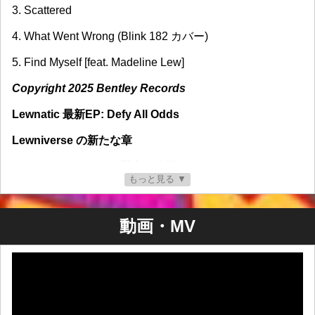
3. Scattered
4. What Went Wrong (Blink 182 カバー)
5. Find Myself [feat. Madeline Lew]
Copyright 2025 Bentley Records
Lewnatic 最新EP: Defy All Odds
Lewniverse の新たな章
Patrick Lew Band の歴史と終焉
もっと見る ▼
Patrick Lew Band (PLB) は、ガレージパンク、グランジ、
エクスペリメンタルロックを融合させ、24年にわたる多
動画・MV
作な作品群を生み出し、20年以上にわたりインディーミ
ュージックシーンの礎を築いてきました。2001年にサン
フランシスコのガレージでささやかに始まったPLBか
ら、2025年7月4日に正式に解散するまで、PLBはDIY音
楽界に消えることのない足跡を残してきました。
PLBの歩みは、飽くなき創造性、ジャンルを超越した革