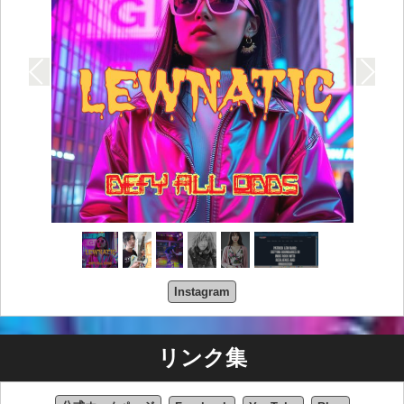
Lewnaticの誕生
Lewnaticは、Patrick Lewの音楽的アイデンティティを大
胆に再創造する存在として誕生しました。ラップメタ
ル、シティポップ、アニメ風のサウンドなど、ジャンル
を横断するスタイルに焦点を当てたLewnaticは、PLBの
ルーツを尊重しつつも、その伝統から脱却しています。
このプロジェクトの精神はDIY精神に根ざし、生々しい感
情と洗練されたプロダクションを融合させています。
Lewnaticの音楽はPatrickの歩みを反映し、彼の人生の浮
き沈みをありのままに捉えています。
Defy All Odds：音楽スタイルと歌詞のテーマ
Instagram
Lewnaticの最新EP「Defy All Odds」は、困難を乗り越え
る力と決意の証です。ラップメタルのアグレッシブさ、
シティポップのメロディー、そしてエレクトロニックロ
リンク集
ックのテクスチャを融合させたこのEPは、革新的であり
ながら親しみやすいサウンドを生み出しています。