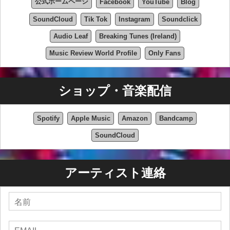
『Defy All Odds』の歌詞は、忍耐、自己発見、そしてエ
公式ホームページ
Facebook
YouTube
Blog
ンパワーメントといったテーマを探求しています。収録
SoundCloud
Tik Tok
Instagram
Soundclick
曲は、マンダ・ケイとの破局、そして人生とキャリアの
再構築といったパトリックの個人的な経験を深く掘り下
Audio Leaf
Breaking Tunes (Ireland)
げています。
Music Review World Profile
Only Fans
Lewnaticの未来
Lewnaticは、インディーズミュージックのあり方を再定
ショップ・音楽配信
義する準備が整っています。マデリン・ルーが復帰し、
新たな目的意識を得たパトリック・ルーは、限界を押し
広げ、新たな創造の地平を切り開く準備ができていま
Spotify
Apple Music
Amazon
Bandcamp
す。
SoundCloud
今後のプロジェクトには、バーチャルコンサート体験、
新作EP、そしてThe Men of Madnessとのコラボレーショ
アーティスト連絡
ンなどが予定されています。Lewnaticの旅はまだ始まっ
たばかりであり、未来には無限の可能性が秘められてい
ます。
Lewnaticの旅と『Defy All Odds』のリリースに関する最