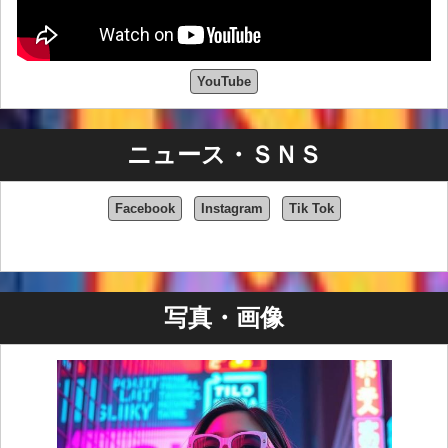
新、そして本物へのこだわりによって特徴づけられまし
た。初期の自宅デモから世界的な認知へと至るバンドの
進化は、パトリック・リューのビジョンと不屈の精神の
証でした。しかし、PLBの幕が閉じられると、新たな時
YouTube
代が幕を開けました。
解散と個人的な変容
ニュース・ＳＮＳ
パトリック・リュー・バンド解散後、パトリック・リュ
ーは個人的な転機を迎えました。元婚約者のマンダ・ケ
Facebook
Instagram
Tik Tok
イとの関係が破局したのです。人生を変えたこの出来事
は、彼にとって個人的にも芸術的にも、大きな変革のき
っかけとなりました。
感情の揺れ動きの中、パトリックは音楽に慰めとインス
写真・画像
ピレーションを見出しました。解散は、一つの章の終わ
りを告げるだけでなく、新たな始まりへの道を切り開き
ました。パトリックの女装の分身であり、事実上のバン
ドメイトであったマデリン・リューは、自身のプロジェ
クトにフルタイムで復帰し、音楽活動に新たなエネルギ
ーと創造性をもたらしました。