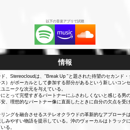
以下の音楽アプリで試聴
情報
Stereocloudは、"Break Up "と題された待望のセカ
ース）がボーカルとして参加する部分があるという新しいコン
にユニークな次元を与えている。
自分にとって完璧すぎるパートナーにふさわしくないと感じる男
不安、理想的なパートナー像に直面したときに自分の欠点を受
リングを融合させるステレオクラウドの革新的なアプローチは、「
親しみやすい物語を提示している。沖のヴォーカルはトラック
ている。