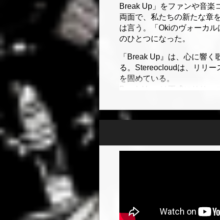
Break Up」をファン
両面で、私たちの新たな章
は言う。「Okiのヴォーカ
のひとつになった。
「Break Up』は、心
る。Stereocloudは
を固めている。
Break Up」は正式にリ