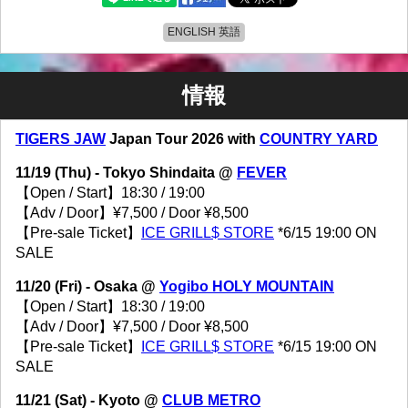
ENGLISH 英語
情報
TIGERS JAW
Japan Tour 2026 with
COUNTRY YARD
11/19 (Thu) - Tokyo Shindaita @
FEVER
【Open / Start】18:30 / 19:00
【Adv / Door】¥7,500 / Door ¥8,500
【Pre-sale Ticket】
ICE GRILL$ STORE
*6/15 19:00 ON
SALE
11/20 (Fri) - Osaka @
Yogibo HOLY MOUNTAIN
【Open / Start】18:30 / 19:00
【Adv / Door】¥7,500 / Door ¥8,500
【Pre-sale Ticket】
ICE GRILL$ STORE
*6/15 19:00 ON
SALE
11/21 (Sat) - Kyoto @
CLUB METRO