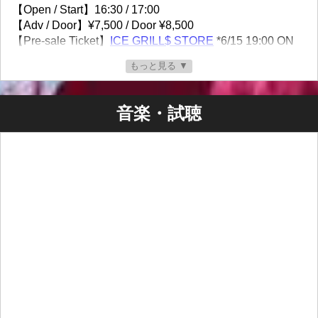
【Open / Start】16:30 / 17:00
【Adv / Door】¥7,500 / Door ¥8,500
【Pre-sale Ticket】
ICE GRILL$ STORE
*6/15 19:00 ON
SALE
もっと見る ▼
11/22 (Sun) - Yokohama @
BB STREET
【Open / Start】18:00 / 18:30
音楽・試聴
【Adv / Door】¥7,500 / Door ¥8,500
【Pre-sale Ticket】
ICE GRILL$ STORE
*6/15 19:00 ON
SALE
11/23 (Mon) - Tokyo Shibuya @
O-CREST
【Open / Start】18:00 / 18:30
【Adv / Door】¥7,500 / Door ¥8,500
【Pre-sale Ticket】
ICE GRILL$ STORE
*6/15 19:00 ON
SALE
For Overseas residents: Tickets for all of our shows are
available on our English store
at
http://icegrillsjp.limitedrun.com