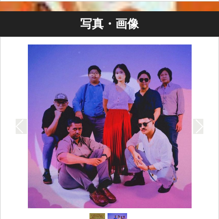
LIVE : SKASTRA
写真・画像
DJ : 工藤Big'H'晴康 / KATSU / TAROU
チケット：Door ¥2000 (+1drink order)
＊当日券のみ