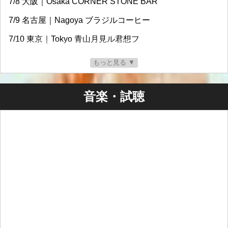
7/8 大阪｜Osaka CORNER STONE BAR
7/9 名古屋｜Nagoya ブラジルコーヒー
7/10 東京｜Tokyo 青山月見ル君想フ
7/11 東京｜Tokyo 新宿OPEN
もっと見る ▼
主催・招聘：
BIG ROMANTIC RECORDS
音楽・試聴
大阪｜Osaka
日程：2026/7/8 (水)
時間：Open & Start 19:00
会場：CORNER STONE BAR
共演：vonsign
DJ : 丸橋基 (plantation) / YO-SUKE (Urban Classics / Our
Favorite Records)