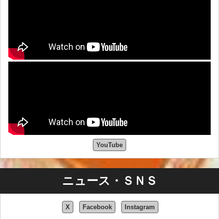
時間：Open 19:00 / Start 19:30
共演：西内徹バンド
member (西内徹 ts,ss,fl,per / 吉澤はじめ key / 小林洋太 g /
岩見継吾 b / 森俊也 ds)
DJ：Summer Eye 他
チケット：Adv. ¥5000 / Door ¥5500 (+1drink order)
https://260710.peatix.com
東京｜Tokyo After Party!
YouTube
SKASTRA JAPAN TOUR afterparty!!!
ニュース・ＳＮＳ
日程：2026/7/11 (土)
時間：Open & Start 19:00
X
Facebook
Instagram
会場：新宿OPEN