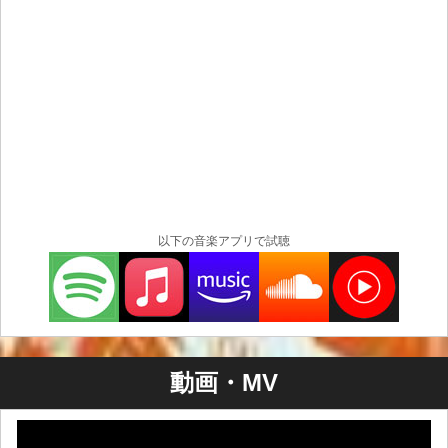
チケット：Adv. ¥4000 / Door ¥4500(+1drink order)
https://260708.peatix.com
名古屋｜Nagoya
日程：2026/7/9 (木)
時間：Open 19:00 / Start 19:30
会場：ブラジルコーヒー
共演：ヒラウチマイ( Band Set )
以下の音楽アプリで試聴
チケット：Adv. ¥4000 / Door ¥4500 (+1drink order)
https://260709.peatix.com
東京｜Tokyo
動画・MV
日程：2026/7/10 (金)
会場：青山月見ル君想フ