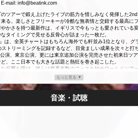
E-mail: info@beatink.com
ツアーで鍛え上げたライブの筋力を惜しみなく発揮した2ndアルバム
て来る。楽しさとフリーキーが冷酷な無表情と交錯する最高に
華やかさを持つ最新作は、イギリスで今もっとも愛されている
妙なタイミングで見せる反骨心が詰まった一枚だ。
Leg』は、全英チャートはもちろん海外でも軒並み1位となり、グ
のストリーミングを記録するなど、目覚ましい成果を次々と打
大阪公演、東京公演、更には東京追加公演を完売させた初来日ツア
など、ここ日本でも大きな話題と熱狂を巻き起こした。
きな反響を呼び、彼らは世界有数のフェスを始めワールドツア
戻って来る!研ぎ澄まされた最高のライブ・パフォーマンス、
もっと見る ▼
別途1ドリンク代 / オールスタンディング) ※未就学児童入場不可
音楽・試聴