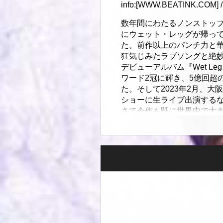
info:[WWW.BEATINK.COM] / 
数年間にわたるノンストップの
にウェット・レッグが帰っ
た。前作以上のパンチ力と
狂気じみたラブソングと絶
デビューアルバム『Wet 
ワード2冠に輝き、5億回超
た。そして2023年2月、
ショーに生ライブ出演する
さて今作も既に世界中で大
日本にもウェット・レッグは
【チケット詳細】
前売:8,800円 (税込 / 