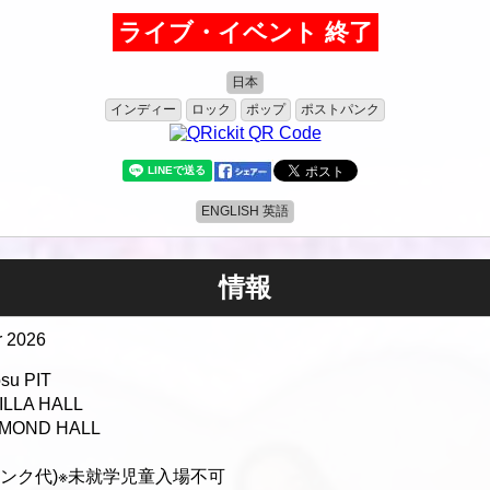
ライブ・イベント 終了
日本
インディー
ロック
ポップ
ポストパンク
ENGLISH 英語
情報
r 2026
su PIT
ILLA HALL
IAMOND HALL
途ドリンク代)※未就学児童入場不可