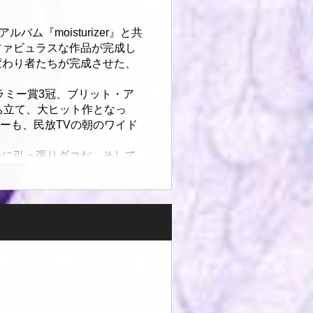
『moisturizer』と共
ファビュラスな作品が完成し
変わり者たちが完成させた、
ラミー賞3冠、ブリット・ア
ち立て、大ヒット作となっ
ーも、民放TVの朝のワイド
ーに引っ張りダコだ。そして
チケットの確保はお早めに!