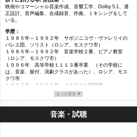
映画やコマーシャル音楽作成、音響工学、Dolby 5.1、適
正設計、音声編集、合成録音、作曲、ミキシングをして
いる。
学歴：
１９８５年～１９９２年 サポジニコヴ・ヴァレリイの
バレエ団、ソリスト（ロシア、モスクワ市）
１９８５年～１９９２年 音楽学校２番、ピアノ教室
（ロシア、モスクワ市）
１９９６年 高等学校１１１３番卒業 （その学校に
は、音楽、振付、演劇クラスがあった）、ロシア、モス
クワ市
１９９７年～２００２年 イスラエル国防軍
2002年～２００４年 ヨアヴ・ゲーラ音響工学専門学校
もっと見る ▼
卒業 （イスラエル、テルアビブ市）
２００４年 「Frank Zappa」の音響技師のアミ・ハダニ
マスタークラス （イスラエル、テルアビブ市）
音楽・試聴
主な職歴：
２００５年～２０１０年 「N.L.S.」レコーディング・ス
タジオ、スタジオ録音、イスラエル（ホームページ