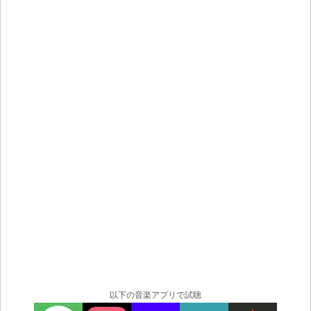
www.nls-studios.com
）
２０１０年～現在 「アクセント」映画会社、Dolby 5.1
の音響技師
経験：
映画、コマーシャル、テレビドラマ、アニメシリーズの
音生成 （スポンジボブ、ポケットモンスター、バービ
ー、ブラッツなど、およびフル・レンジアニメ映画）
さまざまな企業と直接取引している：カトゥーン ネット
ワーク、ニコロデオン、ホールマーク、ジェティック
ス、キッズチャンネル・イスラエル、YES（衛星テレ
ビ）、HOT（有線放送）、NBCユニバーサルなど（英
語、ロシア語、ヘブライ語、フランス語、アラビア語な
ど）
スティーブン・スピルバーグの「ミュンヘン」のアフタ
ー・レコーディング
２００４年～２００５年 ARG名で２枚のCDを発売、米
国、BedroomBrain Records
以下の音楽アプリで試聴
２００７年～２００９年 TOKEE、Israel 、