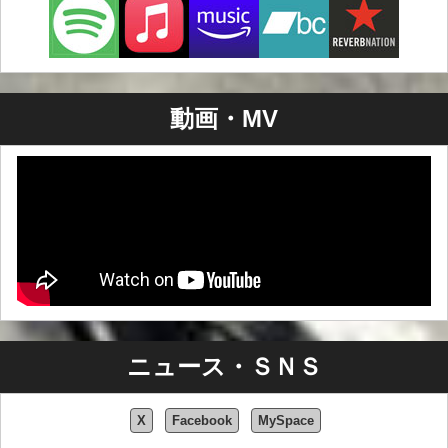
DopeRecords名で３枚のCDを作曲して、リリースした。
２００９年 PAINDONORというペンネームで１枚のCD
を発売、イスラエル、DopeRecords
２０１０年 FIRE PIRANHASバンドと一緒に２枚のCD
を発売（作曲、アレンジ、ミキシングを担当）、ロシア
動画・MV
専門技術:
Pro Tools HD 8、 Sony Vegas 9、Cubase 5、 Nuendo
4、音を録音および編集するためのすべてのプロソフトウ
ェアを知っている。
追加情報：
プロ・テレビ・スタジオの構造や音響、テレビのエレク
トロニクス、家庭用電気器具に関する専門的知識
外国語：
英語、ロシア語、ヘブライ語
ニュース・ＳＮＳ
X
Facebook
MySpace