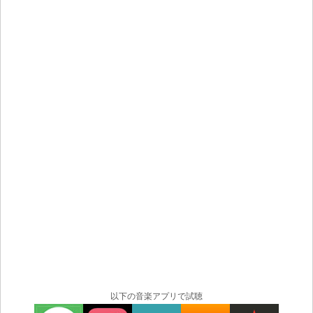
1977 年 4 月生まれ。ブリンゲン、フライブルク、ルラッ
ハ、チュニス、ハーメルンで育ちました。 それから彼は
フライブルクに戻り、その後再びハーメルンに戻り、最
終的にハンブルクに住んでいます。 彼はチュニスでピア
ノを学び始め、数年後にハーメルンでギターとベースを
独学で学び始めました。 この間、彼はロック、ファン
ク、フュージョン、ビッグバンドで演奏しました。 彼は
1997 年に電子音楽に興味を持ち、その直後に初めて自分
のコンピューターを手に入れました。 その後、彼は多く
の異なるプロジェクトに取り組みましたが、そのほとん
どは今日まで未発表でした。 現在は、ポストポダクショ
ンや 3D アニメーションなどのビデオのスーパーバイザー
として働き、デジタル ビデオ制作で多くの人々をサポー
トしています。
マヌエルの歴史
マヌエルは 1974 年 1 月にルール地方のムルハイムで 2 人
の音楽家の息子として生まれ、小さな町ハーメルンの近
くで育ちました。 10歳のとき、彼はドラムセットを8年
間学び始めました。 その後、彼は電子音楽を探求し始め
以下の音楽アプリで試聴
ました。 彼はポップからロックバンドまで、クラシック