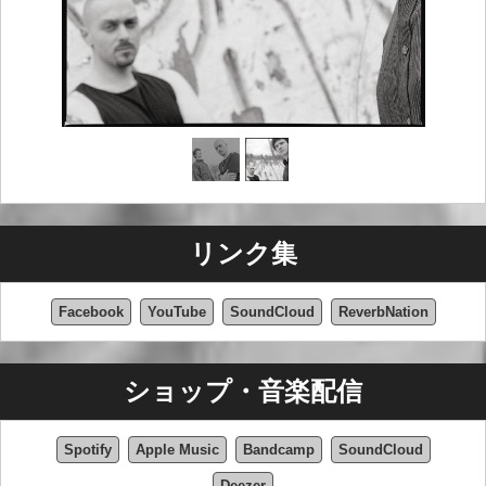
リンク集
Facebook
YouTube
SoundCloud
ReverbNation
ショップ・音楽配信
Spotify
Apple Music
Bandcamp
SoundCloud
Deezer