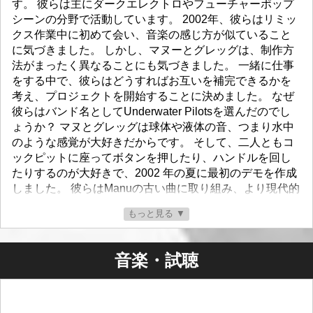
す。 彼らは主にダークエレクトロやフューチャーポップ
シーンの分野で活動しています。 2002年、彼らはリミッ
クス作業中に初めて会い、音楽の感じ方が似ていること
に気づきました。 しかし、マヌーとグレッグは、制作方
法がまったく異なることにも気づきました。 一緒に仕事
をする中で、彼らはどうすればお互いを補完できるかを
考え、プロジェクトを開始することに決めました。 なぜ
彼らはバンド名としてUnderwater Pilotsを選んだのでし
ょうか？ マヌとグレッグは球体や液体の音、つまり水中
のような感覚が大好きだからです。 そして、二人ともコ
ックピットに座ってボタンを押したり、ハンドルを回し
たりするのが大好きで、2002 年の夏に最初のデモを作成
しました。 彼らはManuの古い曲に取り組み、より現代的
なタッチを加えました。 これがアンダーウォーター・パ
もっと見る ▼
イロットの始まりでした。
マヌエル・G・リヒター：ボーカル、プロデュース
音楽・試聴
グレゴワール・ヴァノリ：ライブエレクトロニクス、プ
ロダクション
グレッグの歴史