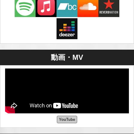
なドラムアンサンブルからさまざまなプロジェクトやバ
ンドで演奏しました。 90 年代初頭、彼はドラム演奏と電
子サウンドや作曲を組み合わせ始めました。 1990 年から
1998 年にかけて、彼はいくつかのテープと CD を録音
し、彼のバンド One Step Divine で多くのギグを行いまし
た。 同時に彼は、ポップ、エレクトロ EBM、実験的なエ
レクトロニック プロジェクトにも取り組みました。 1997
年以来、マヌエルは実験的な作曲とサウンド アートに取
動画・MV
り組んでおり、Hands からいくつかのビニール アルバム
と CD アルバム、および多くのコンピレーション トラッ
クをリリースしました。 彼はドイツや他のヨーロッパ諸
国で多くのライブを行ってきました。 マヌエルはライプ
ツィヒで教育者およびフリーランスの音楽療法士として
働いています。 2005 年の夏からは、サエカレッジでサウ
ンド合成を教えています。
Japanese Translation 日本語翻訳 by Google
YouTube