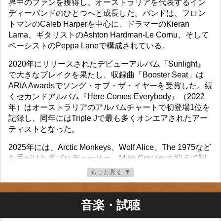
界中のファンを獲得し、オーストラリアを代表するイン
ディーバンドのひとつへと成長した。バンドは、フロン
トマンのCaleb Harperを中心に、ドラマーのKieran
Lama、ギタリストのAshton Hardman-Le Cornu、そして
ベーシストのPeppa Laneで構成されている。
2020年にリリースされたデビューアルバム『Sunlight』
で大きなブレイクを果たし、収録曲「Booster Seat」は
ARIA Awardsでソング・オブ・ザ・イヤーを受賞した。続
くセカンドアルバム『Here Comes Everybody』（2022
年）はオーストラリアのアルバムチャートで初登場1位を
記録し、同年にはTriple Jで最も多くオンエアされたアー
ティストとなった。
2025年には、Arctic Monkeys、Wolf Alice、The 1975など
を手がけた名プロデューサー、Mike Crosseyを迎えて制
作された3作目のスタジオアルバム『If That Makes
もっと見る ▼
Sense』をリリース。バンド史上最も野心的な作品として
高い評価を受け、オーストラリア、ニュージーランド、
北米、ヨーロッパ、イギリスを巡る大規模なワールドツ
音楽・試聴
アーも大成功を収めた。