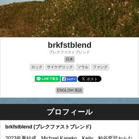
brkfstblend
ブレクファストブレンド
日本
ロック
サイケデリック
ソウル
ファンク
ENGLISH 英語
プロフィール
brkfstblend (ブレクファストブレンド)
2023年夏結成。Michael Kaneko、Keity、粕谷哲司からな