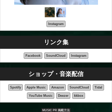
Instagram
リンク集
Facebook
SoundCloud
Instagram
ショップ・音楽配信
Spotify
Apple Music
Amazon
SoundCloud
Tidal
YouTube Music
Deezer
kkbox
MUSIC PR 掲載方法