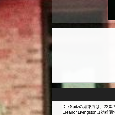
Die Spitzの結束力は、2
Eleanor Livingsto