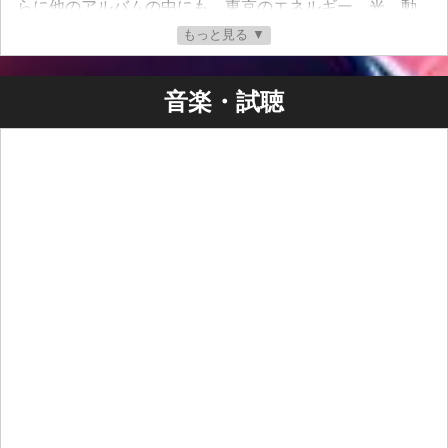
らに他のアルバムの中にも、東京のエネルギー、光、動
き、そして未来的な空気感にインスパイアされた楽曲が
もっと見る ▼
含まれています。
DJ FL450 はアルバムを通して、飛行、愛、アイデンティ
音楽・試聴
ティ、距離、そして変化というテーマを探求していま
す。彼の夢は、いつの日か
日本で音楽ツアーを行うこ
と
です。東京、そして日本各地のオーディエンスに自身
の音楽を届け、航空から生まれた音楽の世界を、日本の
美しさ、規律、そして創造性とつなげることを願ってい
ます。
45,000フィートの上空では、世界は静まり、魂が音楽に
なるほどの静けさが生まれます。それが、DJ FL450 の音
です。