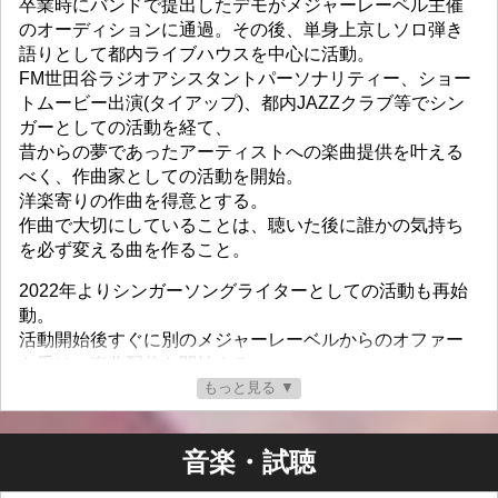
卒業時にバンドで提出したデモがメジャーレーベル主催
のオーディションに通過。その後、単身上京しソロ弾き
語りとして都内ライブハウスを中心に活動。
FM世田谷ラジオアシスタントパーソナリティー、ショー
トムービー出演(タイアップ)、都内JAZZクラブ等でシン
ガーとしての活動を経て、
昔からの夢であったアーティストへの楽曲提供を叶える
べく、作曲家としての活動を開始。
洋楽寄りの作曲を得意とする。
作曲で大切にしていることは、聴いた後に誰かの気持ち
を必ず変える曲を作ること。
2022年よりシンガーソングライターとしての活動も再始
動。
活動開始後すぐに別のメジャーレーベルからのオファー
を受け、楽曲配信を開始する。
アートワーク、Music Video、楽曲制作等をほぼすべて一
もっと見る ▼
人でおこなう。
公式プレイリストやAMラジオ、音楽WEBメディア等にて
音楽・試聴
反響を得る。
2023年より全国展開する企業のTVCMの歌唱や一部アレ