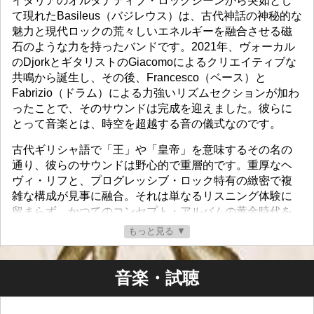
イタリアのオルタナティブ・ロックシーンから突如とし
て現れたBasileus（バジレウス）は、古代神話の神秘的な
魅力と現代ロックの荒々しいエネルギーを融合させる磁
石のような力を持ったバンドです。2021年、ヴォーカル
のDjorkとギタリストのGiacomoによるクリエイティブな
共鳴から誕生し、その後、Francesco（ベース）と
Fabrizio（ドラム）による力強いリズムセクションが加わ
ったことで、そのサウンドは完成を迎えました。彼らに
とって音楽とは、時空を超越する音の儀式なのです。
古代ギリシャ語で「王」や「皇帝」を意味するその名の
通り、彼らのサウンドは野心的で重層的です。重厚なヘ
ヴィ・リフと、プログレッシブ・ロック特有の緻密で複
雑な構成が見事に融合。それは単なるリスニング体験に
留まらず、かつてのコンセプト・アルバムの黄金時代を
彷彿とさせる、内省的で壮大な物語の世界へと聴き手を
もっと見る ▼
誘います。
Wanikiya Recordからリリースされたデビューアルバム
音楽・試聴
**『Inner Epopea（インナー・エポペア）』**において、
Basileusはイタリアのアドリア海沿岸から東洋の神秘的な