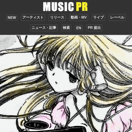
アーティスト
リリース
動画・MV
ライブ
レーベル
NEW
ニュース・記事
検索
PR 提出
EN