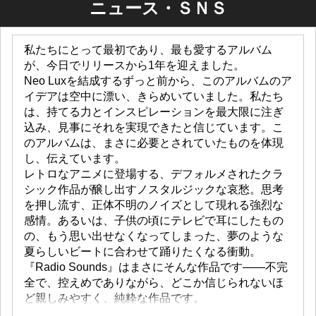
ニュース・ＳＮＳ
私たちにとって最初であり、最も愛するアルバム
が、今日でリリースから1年を迎えました。
Neo Luxを結成するずっと前から、このアルバムのア
イデアは空中に漂い、きらめいていました。私たち
は、持てる力とインスピレーションを最大限に注ぎ
込み、見事にそれを実現できたと信じています。こ
のアルバムは、まさに必要とされていたものを体現
し、伝えています。
レトロなアニメに登場する、デフォルメされたクラ
シック作品が醸し出すノスタルジックな哀愁。思考
を押し流す、正体不明のノイズとして現れる強烈な
感情。あるいは、子供の頃にテレビで耳にしたもの
の、もう思い出せなくなってしまった、夢のような
夏らしいビートに合わせて踊りたくなる衝動。
『Radio Sounds』はまさにそんな作品です――不完
全で、控えめでありながら、どこか信じられないほ
ど親しみやすく、純粋な作品です。