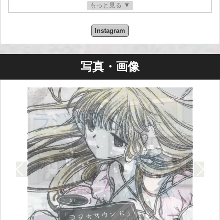
もっと見る ▼
このアルバムがあったからこそ、Neo Luxプロジェク
トは存在しているのです。私たちは、このアルバム
Instagram
に宿る魔法にいつまでも感謝し続けますが、それ以
上に、初日から私たちを支えてくれた友人や仲間た
ちに感謝しています。
写真・画像
このアルバムから最初のシングルをリリースした時
の興奮は、決して忘れません。最も驚いたのは、こ
のアルバムが私たちの小さな音楽コミュニティの外
でも知られるようになったことです。日本を含む多
くの国で、「Radio Sounds」は数百、いや数千もの
再生回数を記録しました。私たちには説明のつかな
いことですが、同時に大きな誇りでもあります。あ
りがとうございます！
このアルバムは、私たちにとって本当にユニーク
で、本物だと感じています。私たちのプロジェクト
は他とは違います！！！私たちには自由意志があ
り、だからこそ、今も、そしてこれからも、このア
ルバムに戻り続けるのです。♡♡♡